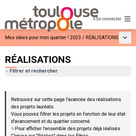
Menu
Se connecter
Menu p
Mes idées pour mon quartier ! 2023
/
RÉALISATIONS
RÉALISATIONS
Filtrer et rechercher
Passer la carte
Leaflet
|
©
OpenStreetMap
contributors
L'élément suivant est une carte qui présente les éléments de c
+
Retrouvez sur cette page l'avancée des réalisations
−
des projets lauréats.
Vous pouvez filtrer les projets en fonction de leur état
d'avancement et du quartier concerné.
✨Pour afficher l'ensemble des projets déjà réalisés :
Cliquez sur "Réalisé" dans les filtres