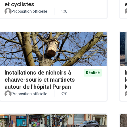
et cyclistes
Proposition officielle
0
Installations de nichoirs à
Réalisé
chauve-souris et martinets
autour de l'hôpital Purpan
Proposition officielle
0