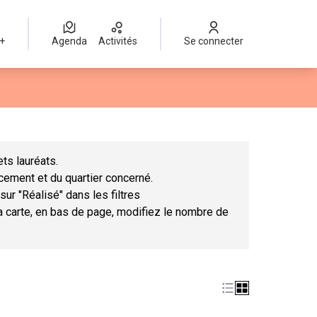
 +
Agenda
Activités
Se connecter
Leaflet
|
©
OpenStreetMap
contributors
mme des points de carte. L'élément peut être utilisé avec un lect
ts lauréats.
ncement et du quartier concerné.
sur "Réalisé" dans les filtres
la carte, en bas de page, modifiez le nombre de