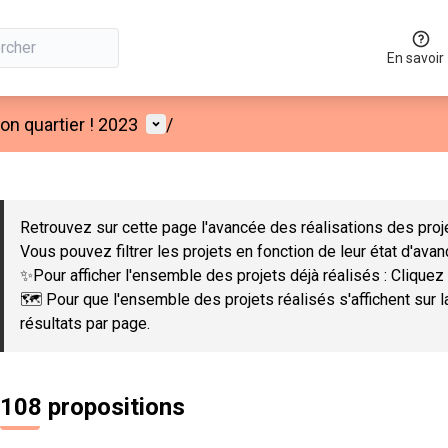
En savoir
Menu utilisateur
n quartier ! 2023
/
 la carte
 suivant est une carte qui présente les éléments de cette page co
Retrouvez sur cette page l'avancée des réalisations des proje
Vous pouvez filtrer les projets en fonction de leur état d'ava
✨Pour afficher l'ensemble des projets déjà réalisés : Cliquez 
🗺️ Pour que l'ensemble des projets réalisés s'affichent sur 
résultats par page.
108 propositions