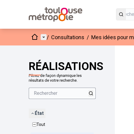
Accueil
Menu principal
/
Consultations
/
Mes idées pour mo
Passer
L'élément
+
−
RÉALISATIONS
Filtrez de façon dynamique les
résultats de votre recherche.
État
Tout