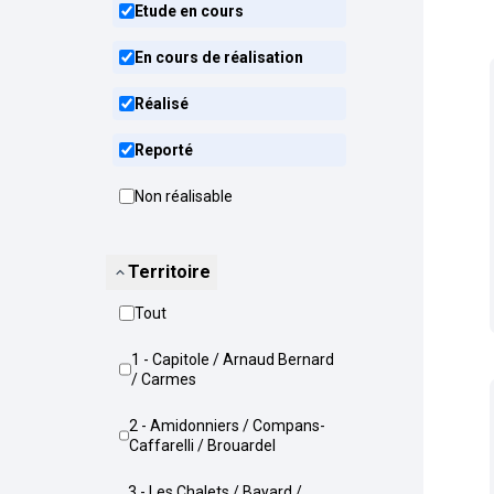
Etude en cours
En cours de réalisation
Réalisé
Reporté
Non réalisable
Territoire
Tout
1 - Capitole / Arnaud Bernard
/ Carmes
2 - Amidonniers / Compans-
Caffarelli / Brouardel
3 - Les Chalets / Bayard /