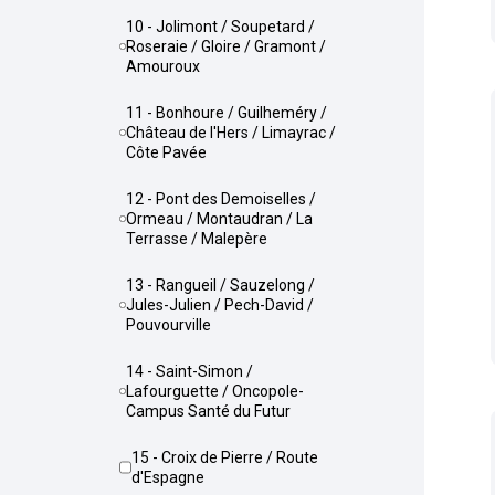
10 - Jolimont / Soupetard /
Roseraie / Gloire / Gramont /
Amouroux
11 - Bonhoure / Guilheméry /
Château de l'Hers / Limayrac /
Côte Pavée
12 - Pont des Demoiselles /
Ormeau / Montaudran / La
Terrasse / Malepère
13 - Rangueil / Sauzelong /
Jules-Julien / Pech-David /
Pouvourville
14 - Saint-Simon /
Lafourguette / Oncopole-
Campus Santé du Futur
15 - Croix de Pierre / Route
d'Espagne