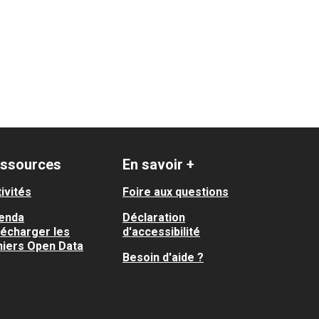
ssources
En savoir +
ivités
Foire aux questions
enda
Déclaration
lécharger les
d'accessibilité
hiers Open Data
Besoin d'aide ?