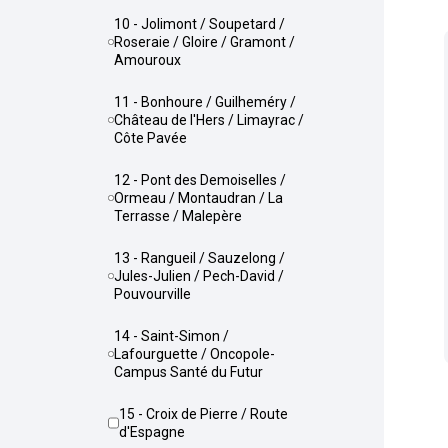
10 - Jolimont / Soupetard /
Roseraie / Gloire / Gramont /
Amouroux
11 - Bonhoure / Guilheméry /
Château de l'Hers / Limayrac /
Côte Pavée
12 - Pont des Demoiselles /
Ormeau / Montaudran / La
Terrasse / Malepère
13 - Rangueil / Sauzelong /
Jules-Julien / Pech-David /
Pouvourville
14 - Saint-Simon /
Lafourguette / Oncopole-
Campus Santé du Futur
15 - Croix de Pierre / Route
d'Espagne