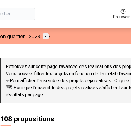
En savoir
Menu utilisateur
n quartier ! 2023
/
 la carte
 suivant est une carte qui présente les éléments de cette page co
Retrouvez sur cette page l'avancée des réalisations des proje
Vous pouvez filtrer les projets en fonction de leur état d'ava
✨Pour afficher l'ensemble des projets déjà réalisés : Cliquez 
🗺️ Pour que l'ensemble des projets réalisés s'affichent sur 
résultats par page.
108 propositions