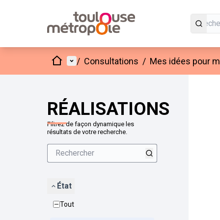
Accueil
Menu principal
/
Consultations
/
Mes idées pour mo
Passer
L'élément
+
−
RÉALISATIONS
Filtrez de façon dynamique les
résultats de votre recherche.
État
Tout