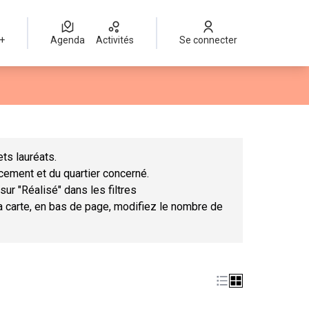
 +
Agenda
Activités
Se connecter
Leaflet
|
©
OpenStreetMap
contributors
mme des points de carte. L'élément peut être utilisé avec un lect
ts lauréats.
ncement et du quartier concerné.
sur "Réalisé" dans les filtres
la carte, en bas de page, modifiez le nombre de