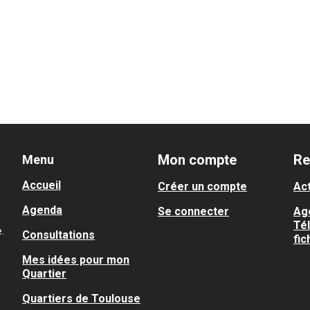
Mon compte
Re
Menu
Accueil
Créer un compte
Act
Agenda
Se connecter
Ag
Té
.
Consultations
fic
Mes idées pour mon
Quartier
Quartiers de Toulouse