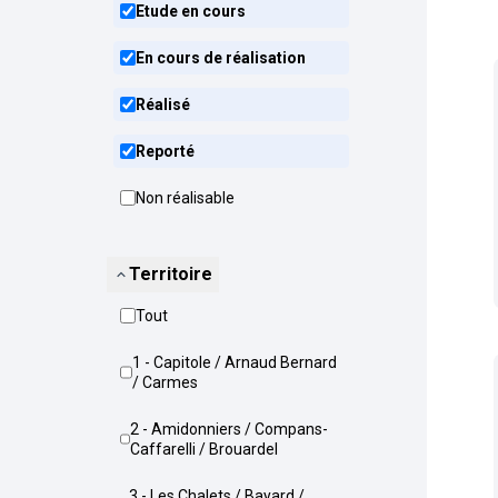
Etude en cours
En cours de réalisation
Réalisé
Reporté
Non réalisable
Territoire
Tout
1 - Capitole / Arnaud Bernard
/ Carmes
2 - Amidonniers / Compans-
Caffarelli / Brouardel
3 - Les Chalets / Bayard /