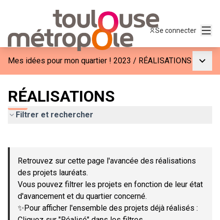
Menu
Se connecter
Menu p
Mes idées pour mon quartier ! 2023
/
RÉALISATIONS
RÉALISATIONS
Filtrer et rechercher
Passer la carte
Leaflet
|
©
OpenStreetMap
contributors
L'élément suivant est une carte qui présente les éléments de c
+
Retrouvez sur cette page l'avancée des réalisations
−
des projets lauréats.
Vous pouvez filtrer les projets en fonction de leur état
d'avancement et du quartier concerné.
✨Pour afficher l'ensemble des projets déjà réalisés :
Cliquez sur "Réalisé" dans les filtres