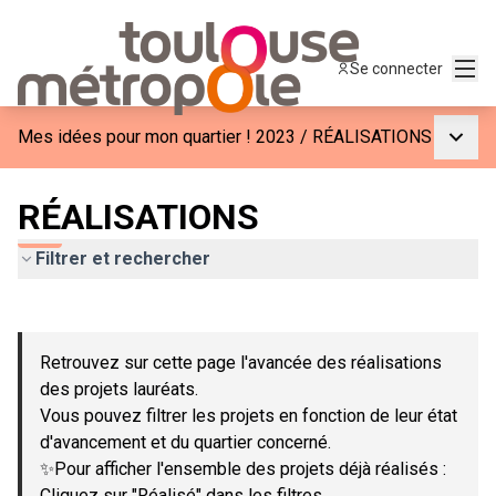
Menu
Se connecter
Menu p
Mes idées pour mon quartier ! 2023
/
RÉALISATIONS
RÉALISATIONS
Filtrer et rechercher
Passer la carte
Leaflet
|
©
OpenStreetMap
contributors
L'élément suivant est une carte qui présente les éléments de c
+
Retrouvez sur cette page l'avancée des réalisations
−
des projets lauréats.
Vous pouvez filtrer les projets en fonction de leur état
d'avancement et du quartier concerné.
✨Pour afficher l'ensemble des projets déjà réalisés :
Cliquez sur "Réalisé" dans les filtres