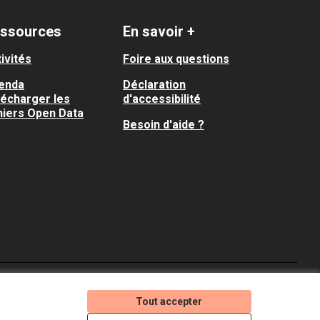
ssources
En savoir +
ivités
Foire aux questions
enda
Déclaration
lécharger les
d'accessibilité
hiers Open Data
Besoin d'aide ?
Je participe ! sur X
Je participe ! sur Faceboo
Je participe ! sur In
Tout accepter
(Lien externe)
(Lien externe)
(Lien externe)