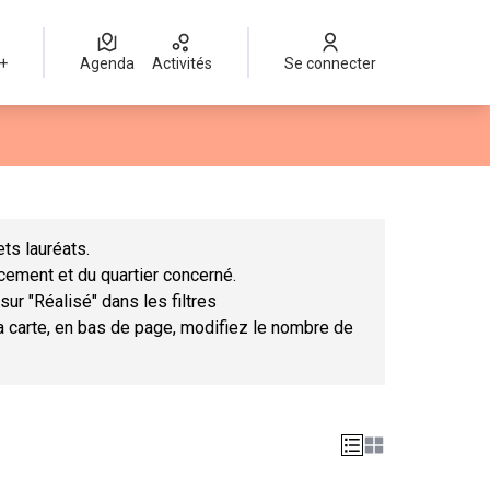
 +
Agenda
Activités
Se connecter
Leaflet
|
©
OpenStreetMap
contributors
mme des points de carte. L'élément peut être utilisé avec un lect
ts lauréats.
ncement et du quartier concerné.
sur "Réalisé" dans les filtres
la carte, en bas de page, modifiez le nombre de