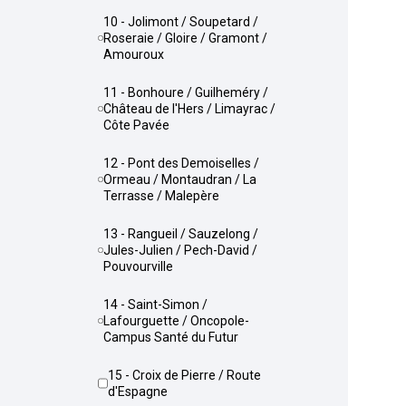
10 - Jolimont / Soupetard /
Roseraie / Gloire / Gramont /
Amouroux
11 - Bonhoure / Guilheméry /
Château de l'Hers / Limayrac /
Côte Pavée
12 - Pont des Demoiselles /
Ormeau / Montaudran / La
Terrasse / Malepère
13 - Rangueil / Sauzelong /
Jules-Julien / Pech-David /
Pouvourville
14 - Saint-Simon /
Lafourguette / Oncopole-
Campus Santé du Futur
15 - Croix de Pierre / Route
d'Espagne