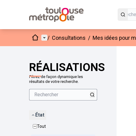
Accueil
Menu principal
/
Consultations
/
Mes idées pour mo
Passer
L'élément
+
−
RÉALISATIONS
Filtrez de façon dynamique les
résultats de votre recherche.
État
Tout