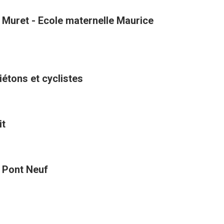
 Muret - Ecole maternelle Maurice
étons et cyclistes
it
t Pont Neuf