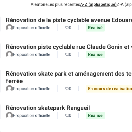
Aléatoire
Les plus récentes
A-Z (alphabétique)
Z-A (alp
Rénovation de la piste cyclable avenue Edouar
Proposition officielle
0
Réalisé
Rénovation piste cyclable rue Claude Gonin et v
Proposition officielle
0
Réalisé
Rénovation skate park et aménagement des ter
ferrée
Proposition officielle
0
En cours de réalisatio
Rénovation skatepark Rangueil
Proposition officielle
0
Réalisé