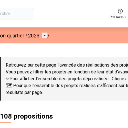
En savoir
Menu utilisateur
n quartier ! 2023
/
 la carte
 suivant est une carte qui présente les éléments de cette page co
Retrouvez sur cette page l'avancée des réalisations des proje
Vous pouvez filtrer les projets en fonction de leur état d'ava
✨Pour afficher l'ensemble des projets déjà réalisés : Cliquez 
🗺️ Pour que l'ensemble des projets réalisés s'affichent sur 
résultats par page.
108 propositions