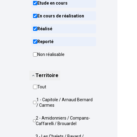
Etude en cours
En cours de réalisation
Réalisé
Reporté
Non réalisable
Territoire
Tout
1 - Capitole / Arnaud Bernard
/ Carmes
2 - Amidonniers / Compans-
Caffarelli / Brouardel
3 - Les Chalets / Bayard /