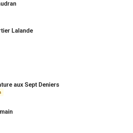
audran
tier Lalande
ature aux Sept Deniers
n
omain