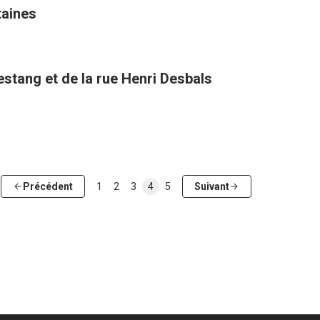
taines
estang et de la rue Henri Desbals
Précédent
1
2
3
4
5
Suivant