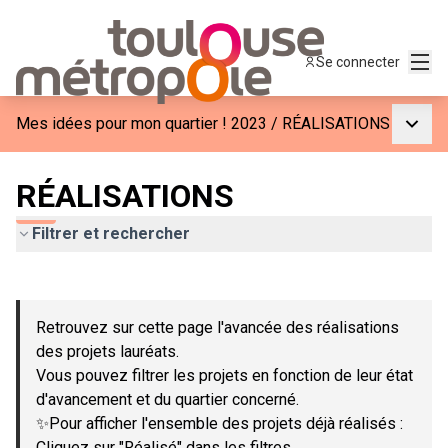
Menu
Se connecter
Menu p
Mes idées pour mon quartier ! 2023
/
RÉALISATIONS
RÉALISATIONS
Filtrer et rechercher
Passer la carte
Leaflet
|
©
OpenStreetMap
contributors
L'élément suivant est une carte qui présente les éléments de c
+
Retrouvez sur cette page l'avancée des réalisations
−
des projets lauréats.
Vous pouvez filtrer les projets en fonction de leur état
d'avancement et du quartier concerné.
✨Pour afficher l'ensemble des projets déjà réalisés :
Cliquez sur "Réalisé" dans les filtres