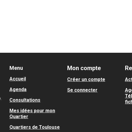
Mon compte
Re
Menu
Accueil
Créer un compte
Act
Agenda
Se connecter
Ag
Té
.
Consultations
fic
Mes idées pour mon
Quartier
Quartiers de Toulouse