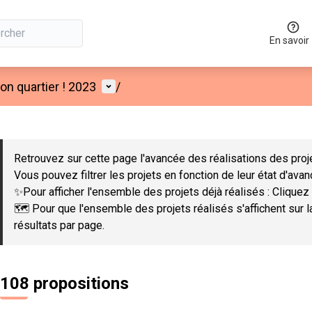
En savoir
Menu utilisateur
n quartier ! 2023
/
 la carte
 suivant est une carte qui présente les éléments de cette page co
Retrouvez sur cette page l'avancée des réalisations des proje
Vous pouvez filtrer les projets en fonction de leur état d'ava
✨Pour afficher l'ensemble des projets déjà réalisés : Cliquez 
🗺️ Pour que l'ensemble des projets réalisés s'affichent sur 
résultats par page.
108 propositions