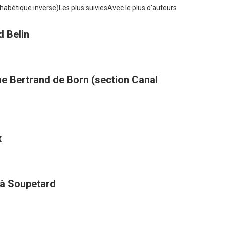
habétique inverse)
Les plus suivies
Avec le plus d'auteurs
d Belin
ue Bertrand de Born (section Canal
x
 à Soupetard