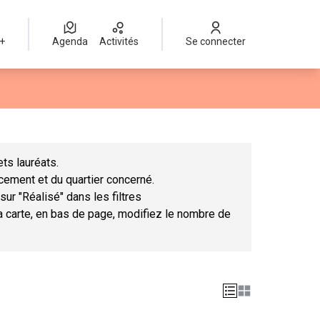
 +
Agenda
Activités
Se connecter
Leaflet
|
©
OpenStreetMap
contributors
mme des points de carte. L'élément peut être utilisé avec un lect
ts lauréats.
ncement et du quartier concerné.
sur "Réalisé" dans les filtres
la carte, en bas de page, modifiez le nombre de