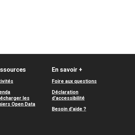
ssources
En savoir +
ivités
Foire aux questions
enda
Déclaration
lécharger les
d'accessibilité
hiers Open Data
Besoin d'aide ?