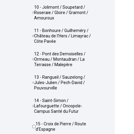
10 - Jolimont / Soupetard /
Roseraie / Gloire / Gramont /
Amouroux
11 - Bonhoure / Guilheméry /
Château de l'Hers / Limayrac /
Côte Pavée
12 - Pont des Demoiselles /
Ormeau / Montaudran / La
Terrasse / Malepère
13 - Rangueil / Sauzelong /
Jules-Julien / Pech-David /
Pouvourville
14 - Saint-Simon /
Lafourguette / Oncopole-
Campus Santé du Futur
15 - Croix de Pierre / Route
d'Espagne