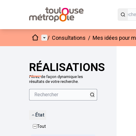
Accueil
Menu principal
/
Consultations
/
Mes idées pour mo
Passer
L'élément
+
−
RÉALISATIONS
Filtrez de façon dynamique les
résultats de votre recherche.
État
Tout