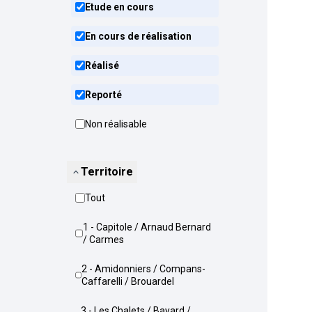
Etude en cours
En cours de réalisation
Réalisé
Reporté
Non réalisable
Territoire
Tout
1 - Capitole / Arnaud Bernard
/ Carmes
2 - Amidonniers / Compans-
Caffarelli / Brouardel
3 - Les Chalets / Bayard /