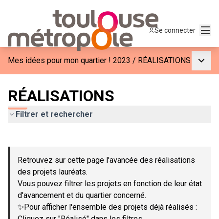
Menu
Se connecter
Menu p
Mes idées pour mon quartier ! 2023
/
RÉALISATIONS
RÉALISATIONS
Filtrer et rechercher
Passer la carte
Leaflet
|
©
OpenStreetMap
contributors
L'élément suivant est une carte qui présente les éléments de c
+
Retrouvez sur cette page l'avancée des réalisations
−
des projets lauréats.
Vous pouvez filtrer les projets en fonction de leur état
d'avancement et du quartier concerné.
✨Pour afficher l'ensemble des projets déjà réalisés :
Cliquez sur "Réalisé" dans les filtres