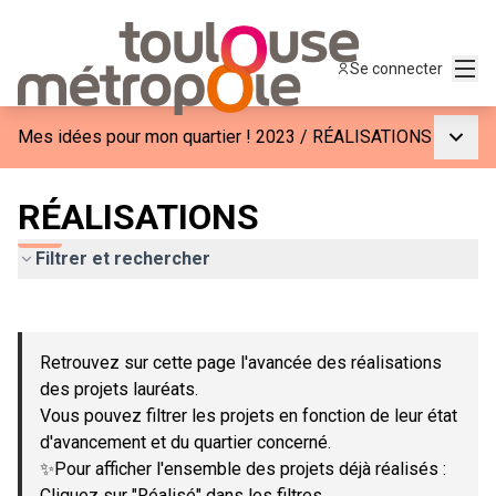
Menu
Se connecter
Menu p
Mes idées pour mon quartier ! 2023
/
RÉALISATIONS
RÉALISATIONS
Filtrer et rechercher
Passer la carte
Leaflet
|
©
OpenStreetMap
contributors
L'élément suivant est une carte qui présente les éléments de c
+
Retrouvez sur cette page l'avancée des réalisations
−
des projets lauréats.
Vous pouvez filtrer les projets en fonction de leur état
d'avancement et du quartier concerné.
✨Pour afficher l'ensemble des projets déjà réalisés :
Cliquez sur "Réalisé" dans les filtres