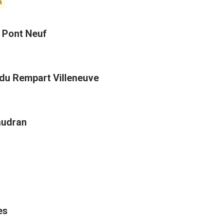
n
t Pont Neuf
 du Rempart Villeneuve
audran
es