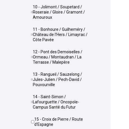
10 - Jolimont / Soupetard /
Roseraie / Gloire / Gramont /
Amouroux
11 - Bonhoure / Guilheméry /
Château de l'Hers / Limayrac /
Côte Pavée
12 - Pont des Demoiselles /
Ormeau / Montaudran / La
Terrasse / Malepère
13 - Rangueil / Sauzelong /
Jules-Julien / Pech-David /
Pouvourville
14 - Saint-Simon /
Lafourguette / Oncopole-
Campus Santé du Futur
15 - Croix de Pierre / Route
d'Espagne