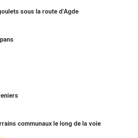
goulets sous la route d'Agde
mpans
Deniers
rains communaux le long de la voie