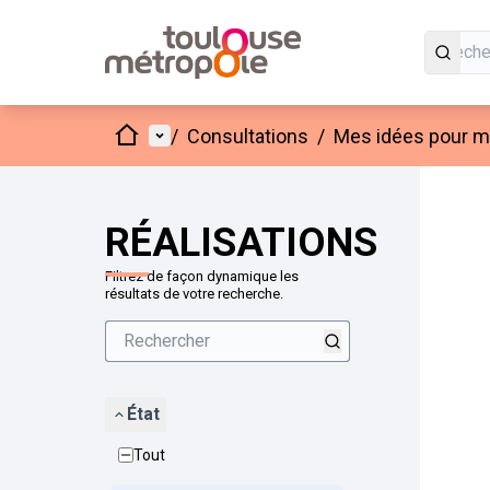
Accueil
Menu principal
/
Consultations
/
Mes idées pour mo
Passer
L'élément
+
−
RÉALISATIONS
Filtrez de façon dynamique les
résultats de votre recherche.
État
Tout