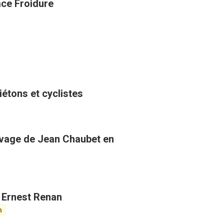
ace Froidure
étons et cyclistes
uvage de Jean Chaubet en
k Ernest Renan
n