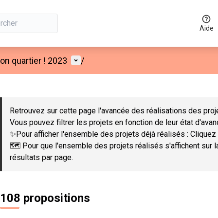
Aide
Menu utilisateur
n quartier ! 2023
/
 la carte
 suivant est une carte qui présente les éléments de cette page co
Retrouvez sur cette page l'avancée des réalisations des proje
Vous pouvez filtrer les projets en fonction de leur état d'ava
✨Pour afficher l'ensemble des projets déjà réalisés : Cliquez 
🗺️ Pour que l'ensemble des projets réalisés s'affichent sur 
résultats par page.
108 propositions