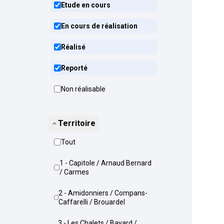
Etude en cours
En cours de réalisation
Réalisé
Reporté
Non réalisable
Territoire
Tout
1 - Capitole / Arnaud Bernard
/ Carmes
2 - Amidonniers / Compans-
Caffarelli / Brouardel
3 - Les Chalets / Bayard /