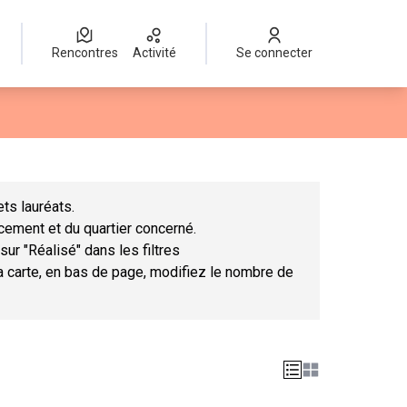
Rencontres
Activité
Se connecter
Leaflet
|
©
OpenStreetMap
contributors
mme des points de carte. L'élément peut être utilisé avec un lect
ts lauréats.
ncement et du quartier concerné.
sur "Réalisé" dans les filtres
la carte, en bas de page, modifiez le nombre de