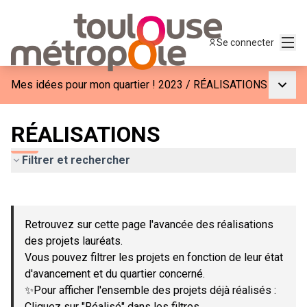
Menu
Se connecter
Menu p
Mes idées pour mon quartier ! 2023
/
RÉALISATIONS
RÉALISATIONS
Filtrer et rechercher
Passer la carte
Leaflet
|
©
OpenStreetMap
contributors
L'élément suivant est une carte qui présente les éléments de c
+
Retrouvez sur cette page l'avancée des réalisations
−
des projets lauréats.
Vous pouvez filtrer les projets en fonction de leur état
d'avancement et du quartier concerné.
✨Pour afficher l'ensemble des projets déjà réalisés :
Cliquez sur "Réalisé" dans les filtres