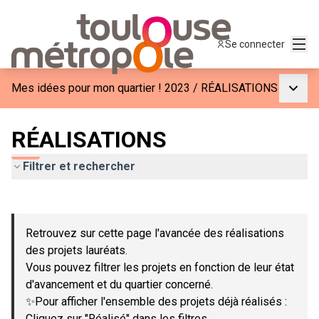
Menu
Se connecter
Menu p
Mes idées pour mon quartier ! 2023
/
RÉALISATIONS
RÉALISATIONS
Filtrer et rechercher
Passer la carte
Leaflet
|
©
OpenStreetMap
contributors
L'élément suivant est une carte qui présente les éléments de c
+
Retrouvez sur cette page l'avancée des réalisations
−
des projets lauréats.
Vous pouvez filtrer les projets en fonction de leur état
d'avancement et du quartier concerné.
✨Pour afficher l'ensemble des projets déjà réalisés :
Cliquez sur "Réalisé" dans les filtres