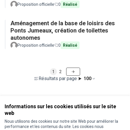
Proposition officielle
0
Réalisé
Aménagement de la base de loisirs des
Ponts Jumeaux, création de toilettes
autonomes
Proposition officielle
0
Réalisé
1
2
Résultats par page :
100
Voir toutes les propositions retirées
Informations sur les cookies utilisés sur le site
web
Nous utilisons des cookies sur notre site Web pour améliorer la
Conditions d'utilisation
performance et les contenus du site. Les cookies nous
Paramètres des cookies