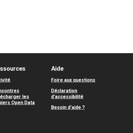
ssources
Aide
ivité
Foire aux questions
ncontres
Déclaration
lécharger les
d'accessibilité
hiers Open Data
Besoin d'aide ?