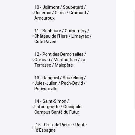
10 - Jolimont / Soupetard /
Roseraie / Gloire / Gramont /
Amouroux
11 - Bonhoure / Guilheméry /
Château de l'Hers / Limayrac /
Côte Pavée
12 - Pont des Demoiselles /
Ormeau / Montaudran / La
Terrasse / Malepère
13 - Rangueil / Sauzelong /
Jules-Julien / Pech-David /
Pouvourville
14 - Saint-Simon /
Lafourguette / Oncopole-
Campus Santé du Futur
15 - Croix de Pierre / Route
d'Espagne