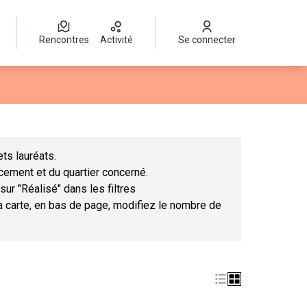
Rencontres
Activité
Se connecter
Leaflet
|
©
OpenStreetMap
contributors
mme des points de carte. L'élément peut être utilisé avec un lect
ts lauréats.
ncement et du quartier concerné.
sur "Réalisé" dans les filtres
la carte, en bas de page, modifiez le nombre de