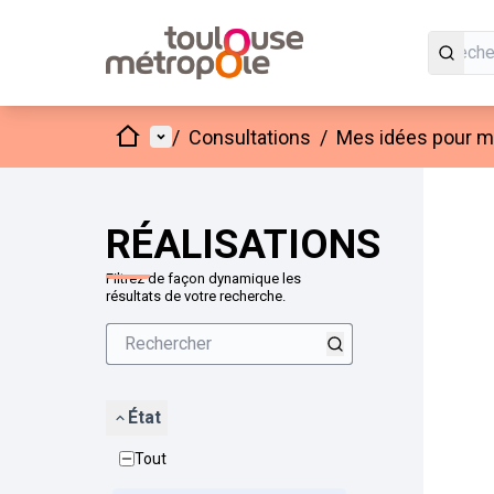
Accueil
Menu principal
/
Consultations
/
Mes idées pour mo
Passer
L'élément
+
−
RÉALISATIONS
Filtrez de façon dynamique les
résultats de votre recherche.
État
Tout