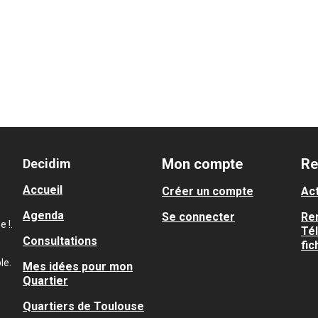
Mon compte
Re
Decidim
Accueil
Créer un compte
Act
Agenda
Se connecter
Re
 !.
Té
Consultations
fic
le.
Mes idées pour mon
Quartier
Quartiers de Toulouse