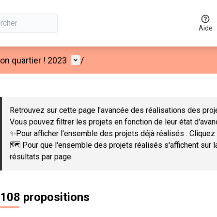
Aide
Menu utilisateur
n quartier ! 2023
/
 la carte
 suivant est une carte qui présente les éléments de cette page co
Retrouvez sur cette page l'avancée des réalisations des proje
Vous pouvez filtrer les projets en fonction de leur état d'ava
✨Pour afficher l'ensemble des projets déjà réalisés : Cliquez 
🗺️ Pour que l'ensemble des projets réalisés s'affichent sur 
résultats par page.
108 propositions