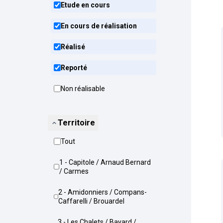
Etude en cours
En cours de réalisation
Réalisé
Reporté
Non réalisable
Territoire
Tout
1 - Capitole / Arnaud Bernard
/ Carmes
2 - Amidonniers / Compans-
Caffarelli / Brouardel
3 - Les Chalets / Bayard /