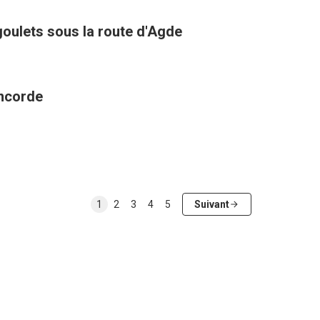
goulets sous la route d'Agde
oncorde
1
2
3
4
5
Suivant