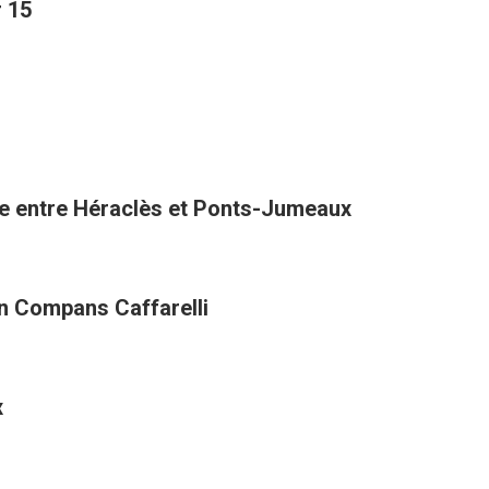
r 15
one entre Héraclès et Ponts-Jumeaux
in Compans Caffarelli
x