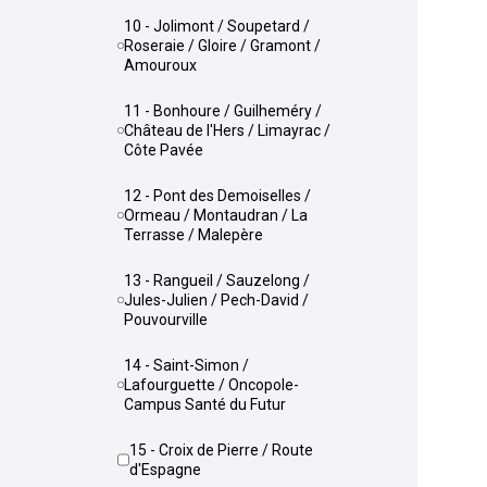
10 - Jolimont / Soupetard /
Roseraie / Gloire / Gramont /
Amouroux
11 - Bonhoure / Guilheméry /
Château de l'Hers / Limayrac /
Côte Pavée
12 - Pont des Demoiselles /
Ormeau / Montaudran / La
Terrasse / Malepère
13 - Rangueil / Sauzelong /
Jules-Julien / Pech-David /
Pouvourville
14 - Saint-Simon /
Lafourguette / Oncopole-
Campus Santé du Futur
15 - Croix de Pierre / Route
d'Espagne