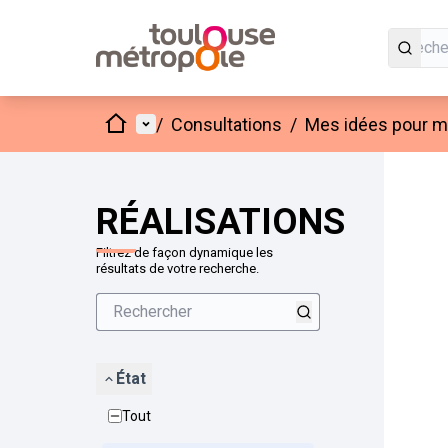
Accueil
Menu principal
/
Consultations
/
Mes idées pour mo
Passer
L'élément
+
−
RÉALISATIONS
Filtrez de façon dynamique les
résultats de votre recherche.
État
Tout