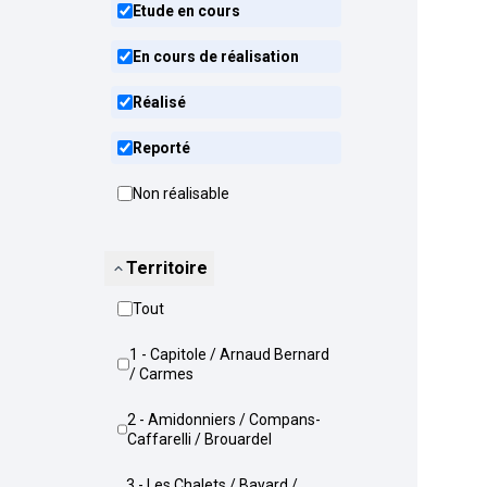
Etude en cours
En cours de réalisation
Réalisé
Reporté
Non réalisable
Territoire
Tout
1 - Capitole / Arnaud Bernard
/ Carmes
2 - Amidonniers / Compans-
Caffarelli / Brouardel
3 - Les Chalets / Bayard /