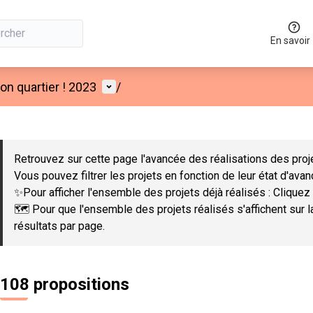
En savoir
Menu utilisateur
n quartier ! 2023
/
 la carte
 suivant est une carte qui présente les éléments de cette page co
Retrouvez sur cette page l'avancée des réalisations des proje
Vous pouvez filtrer les projets en fonction de leur état d'ava
✨Pour afficher l'ensemble des projets déjà réalisés : Cliquez 
🗺️ Pour que l'ensemble des projets réalisés s'affichent sur 
résultats par page.
108 propositions