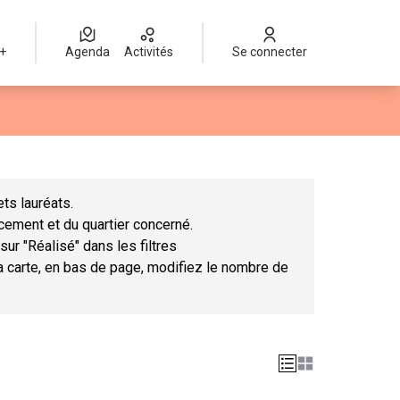
 +
Agenda
Activités
Se connecter
Leaflet
|
©
OpenStreetMap
contributors
mme des points de carte. L'élément peut être utilisé avec un lect
ts lauréats.
ncement et du quartier concerné.
sur "Réalisé" dans les filtres
la carte, en bas de page, modifiez le nombre de