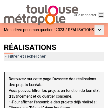
Menu
Se connecter
Menu p
Mes idées pour mon quartier ! 2023
/
RÉALISATIONS
RÉALISATIONS
Filtrer et rechercher
Passer la carte
Leaflet
|
©
OpenStreetMap
contributors
L'élément suivant est une carte qui présente les éléments de c
+
Retrouvez sur cette page l'avancée des réalisations
−
des projets lauréats.
Vous pouvez filtrer les projets en fonction de leur état
d'avancement et du quartier concerné.
✨Pour afficher l'ensemble des projets déjà réalisés :
Cliquez sur "Réalisé" dans les filtres