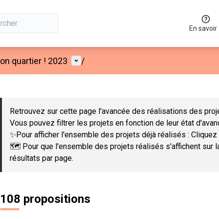
En savoir
Menu utilisateur
n quartier ! 2023
/
 la carte
 suivant est une carte qui présente les éléments de cette page co
Retrouvez sur cette page l'avancée des réalisations des proje
Vous pouvez filtrer les projets en fonction de leur état d'ava
✨Pour afficher l'ensemble des projets déjà réalisés : Cliquez 
🗺️ Pour que l'ensemble des projets réalisés s'affichent sur 
résultats par page.
108 propositions