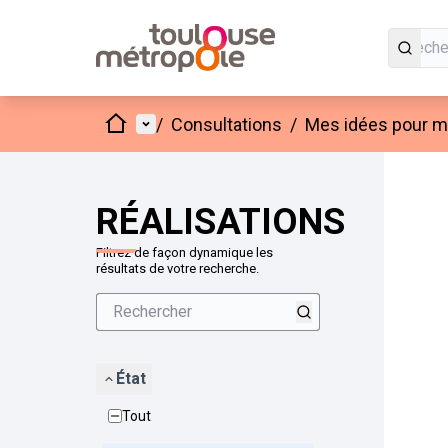
Accueil
Menu principal
/
Consultations
/
Mes idées pour mo
Passer
L'élément
+
−
RÉALISATIONS
Filtrez de façon dynamique les
résultats de votre recherche.
État
Tout