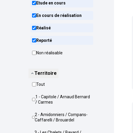
Etude en cours
En cours de réalisation
Réalisé
Reporté
Non réalisable
Territoire
Tout
1 - Capitole / Arnaud Bernard
/ Carmes
2 - Amidonniers / Compans-
Caffarelli / Brouardel
3 - Les Chalets / Bayard /