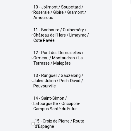
10 - Jolimont / Soupetard /
Roseraie / Gloire / Gramont /
Amouroux
11 - Bonhoure / Guilheméry /
Château de l'Hers / Limayrac /
Côte Pavée
12 - Pont des Demoiselles /
Ormeau / Montaudran / La
Terrasse / Malepère
13 - Rangueil / Sauzelong /
Jules-Julien / Pech-David /
Pouvourville
14 - Saint-Simon /
Lafourguette / Oncopole-
Campus Santé du Futur
15 - Croix de Pierre / Route
d'Espagne