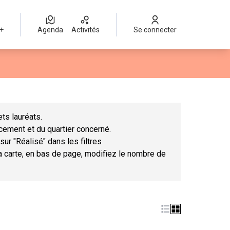
 +
Agenda
Activités
Se connecter
Leaflet
|
©
OpenStreetMap
contributors
mme des points de carte. L'élément peut être utilisé avec un lect
ts lauréats.
ncement et du quartier concerné.
sur "Réalisé" dans les filtres
la carte, en bas de page, modifiez le nombre de