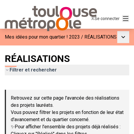
Menu
Se connecter
Menu p
Mes idées pour mon quartier ! 2023
/
RÉALISATIONS
RÉALISATIONS
Filtrer et rechercher
Passer la carte
Leaflet
|
©
OpenStreetMap
contributors
L'élément suivant est une carte qui présente les éléments de c
+
Retrouvez sur cette page l'avancée des réalisations
−
des projets lauréats.
Vous pouvez filtrer les projets en fonction de leur état
d'avancement et du quartier concerné.
✨Pour afficher l'ensemble des projets déjà réalisés :
Cliquez sur "Réalisé" dans les filtres