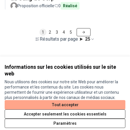
Proposition officielle
0
Réalisé
1
2
3
4
5
Résultats par page :
25
Voir toutes les propositions retirées
Informations sur les cookies utilisés sur le site
web
Nous utilisons des cookies sur notre site Web pour améliorer la
Conditions d'utilisation
performance et les contenus du site. Les cookies nous
Paramètres des cookies
permettent de fournir une expérience utilisateur et un contenu
Je participe ! sur X
Je participe ! sur Facebook
Je participe ! sur Instagram
plus personnalisés à partir de nos canaux de médias sociaux.
(Lien externe)
(Lien externe)
(Lien externe)
Tout accepter
Accepter seulement les cookies essentiels
Licence Cre
(Lien extern
Paramètres
(Lien externe)
Site réalisé grâce au
logiciel libre Decidim
.
(Lien externe)