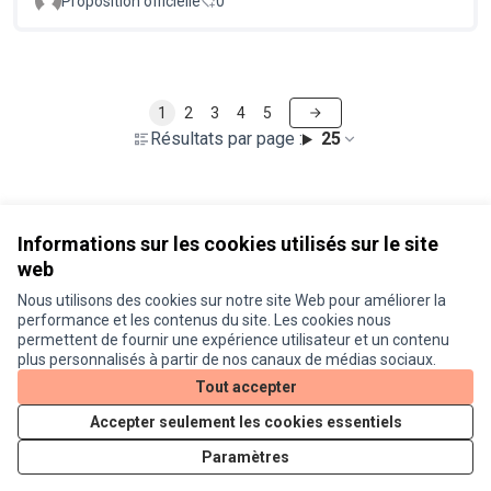
Proposition officielle
0
1
2
3
4
5
Résultats par page :
25
Voir toutes les propositions retirées
Informations sur les cookies utilisés sur le site
web
Nous utilisons des cookies sur notre site Web pour améliorer la
Conditions d'utilisation
performance et les contenus du site. Les cookies nous
Paramètres des cookies
permettent de fournir une expérience utilisateur et un contenu
Je participe ! sur X
Je participe ! sur Facebook
Je participe ! sur Instagram
plus personnalisés à partir de nos canaux de médias sociaux.
(Lien externe)
(Lien externe)
(Lien externe)
Tout accepter
Accepter seulement les cookies essentiels
Licence Cre
(Lien extern
Paramètres
(Lien externe)
Site réalisé grâce au
logiciel libre Decidim
.
(Lien externe)