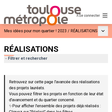
Menu
Se connecter
Menu p
Mes idées pour mon quartier ! 2023
/
RÉALISATIONS
RÉALISATIONS
Filtrer et rechercher
Passer la carte
Leaflet
|
©
OpenStreetMap
contributors
L'élément suivant est une carte qui présente les éléments de c
+
Retrouvez sur cette page l'avancée des réalisations
−
des projets lauréats.
Vous pouvez filtrer les projets en fonction de leur état
d'avancement et du quartier concerné.
✨Pour afficher l'ensemble des projets déjà réalisés :
Cliquez sur "Réalisé" dans les filtres