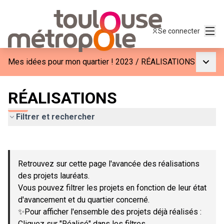
Menu
Se connecter
Menu p
Mes idées pour mon quartier ! 2023
/
RÉALISATIONS
RÉALISATIONS
Filtrer et rechercher
Passer la carte
Leaflet
|
©
OpenStreetMap
contributors
L'élément suivant est une carte qui présente les éléments de c
+
Retrouvez sur cette page l'avancée des réalisations
−
des projets lauréats.
Vous pouvez filtrer les projets en fonction de leur état
d'avancement et du quartier concerné.
✨Pour afficher l'ensemble des projets déjà réalisés :
Cliquez sur "Réalisé" dans les filtres