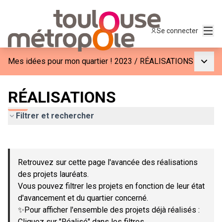
Menu
Se connecter
Menu p
Mes idées pour mon quartier ! 2023
/
RÉALISATIONS
RÉALISATIONS
Filtrer et rechercher
Passer la carte
Leaflet
|
©
OpenStreetMap
contributors
L'élément suivant est une carte qui présente les éléments de c
+
Retrouvez sur cette page l'avancée des réalisations
−
des projets lauréats.
Vous pouvez filtrer les projets en fonction de leur état
d'avancement et du quartier concerné.
✨Pour afficher l'ensemble des projets déjà réalisés :
Cliquez sur "Réalisé" dans les filtres