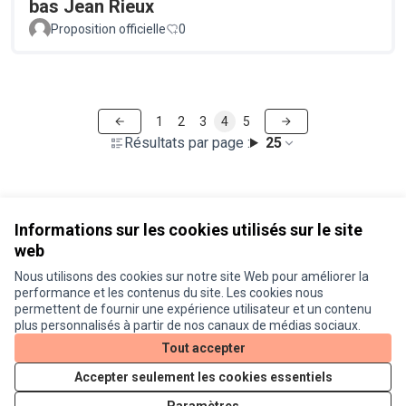
bas Jean Rieux
Proposition officielle
0
1
2
3
4
5
Résultats par page :
25
Voir toutes les propositions retirées
Informations sur les cookies utilisés sur le site
web
Nous utilisons des cookies sur notre site Web pour améliorer la
Conditions d'utilisation
performance et les contenus du site. Les cookies nous
Paramètres des cookies
permettent de fournir une expérience utilisateur et un contenu
Je participe ! sur X
Je participe ! sur Facebook
Je participe ! sur Instagram
plus personnalisés à partir de nos canaux de médias sociaux.
(Lien externe)
(Lien externe)
(Lien externe)
Tout accepter
Accepter seulement les cookies essentiels
Licence Cre
(Lien extern