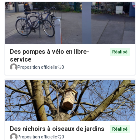
Des pompes à vélo en libre-
Réalisé
service
Proposition officielle
0
Des nichoirs à oiseaux de jardins
Réalisé
Proposition officielle
0