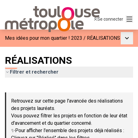
Menu
Se connecter
Menu p
Mes idées pour mon quartier ! 2023
/
RÉALISATIONS
RÉALISATIONS
Filtrer et rechercher
Passer la carte
Leaflet
|
©
OpenStreetMap
contributors
L'élément suivant est une carte qui présente les éléments de c
+
Retrouvez sur cette page l'avancée des réalisations
−
des projets lauréats.
Vous pouvez filtrer les projets en fonction de leur état
d'avancement et du quartier concerné.
✨Pour afficher l'ensemble des projets déjà réalisés :
Cliquez sur "Réalisé" dans les filtres