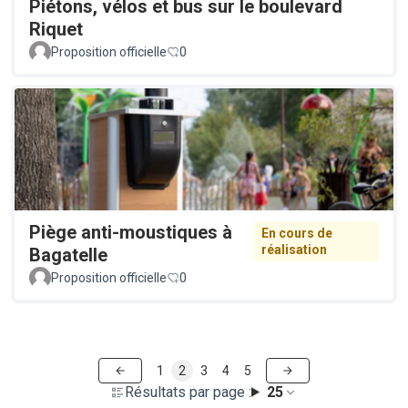
Piétons, vélos et bus sur le boulevard
Riquet
Proposition officielle
0
Piège anti-moustiques à
En cours de
réalisation
Bagatelle
Proposition officielle
0
1
2
3
4
5
Résultats par page :
25