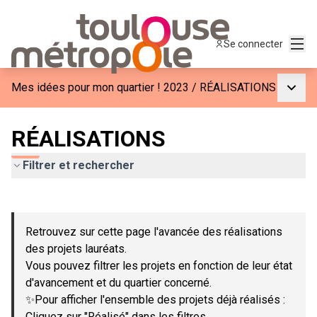
Menu
Se connecter
Menu p
Mes idées pour mon quartier ! 2023
/
RÉALISATIONS
RÉALISATIONS
Filtrer et rechercher
Passer la carte
Leaflet
|
©
OpenStreetMap
contributors
L'élément suivant est une carte qui présente les éléments de c
+
Retrouvez sur cette page l'avancée des réalisations
−
des projets lauréats.
Vous pouvez filtrer les projets en fonction de leur état
d'avancement et du quartier concerné.
✨Pour afficher l'ensemble des projets déjà réalisés :
Cliquez sur "Réalisé" dans les filtres