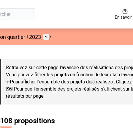
En savoir
Menu utilisateur
n quartier ! 2023
/
 la carte
 suivant est une carte qui présente les éléments de cette page co
Retrouvez sur cette page l'avancée des réalisations des proje
Vous pouvez filtrer les projets en fonction de leur état d'ava
✨Pour afficher l'ensemble des projets déjà réalisés : Cliquez 
🗺️ Pour que l'ensemble des projets réalisés s'affichent sur 
résultats par page.
108 propositions