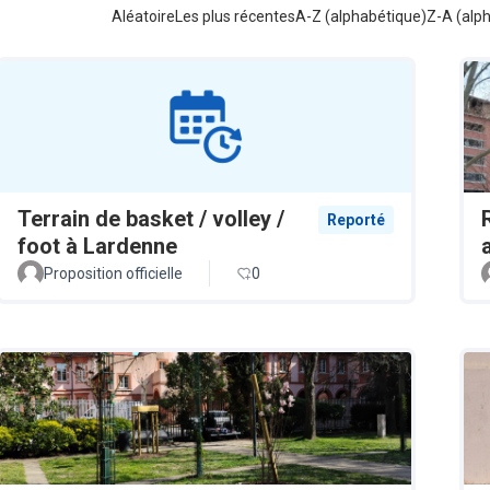
Aléatoire
Les plus récentes
A-Z (alphabétique)
Z-A (alp
Terrain de basket / volley /
Reporté
foot à Lardenne
Proposition officielle
0