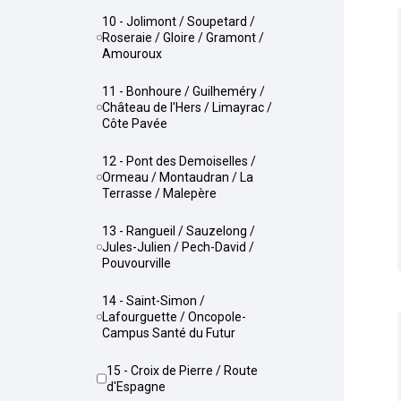
10 - Jolimont / Soupetard /
Roseraie / Gloire / Gramont /
Amouroux
11 - Bonhoure / Guilheméry /
Château de l'Hers / Limayrac /
Côte Pavée
12 - Pont des Demoiselles /
Ormeau / Montaudran / La
Terrasse / Malepère
13 - Rangueil / Sauzelong /
Jules-Julien / Pech-David /
Pouvourville
14 - Saint-Simon /
Lafourguette / Oncopole-
Campus Santé du Futur
15 - Croix de Pierre / Route
d'Espagne