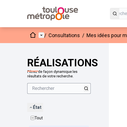
Accueil
Menu principal
/
Consultations
/
Mes idées pour mo
Passer
L'élément
+
−
RÉALISATIONS
Filtrez de façon dynamique les
résultats de votre recherche.
État
Tout