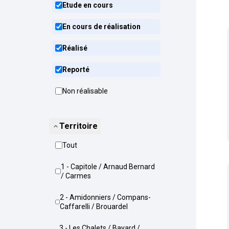
Etude en cours
En cours de réalisation
Réalisé
Reporté
Non réalisable
Territoire
Tout
1 - Capitole / Arnaud Bernard
/ Carmes
2 - Amidonniers / Compans-
Caffarelli / Brouardel
3 - Les Chalets / Bayard /