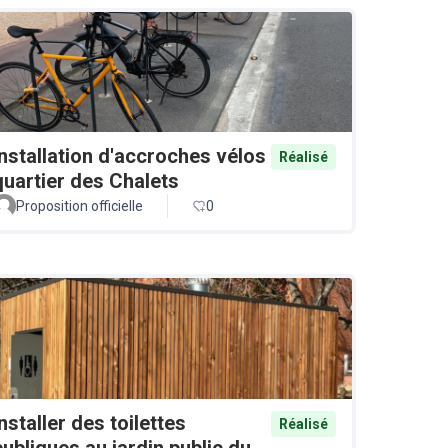
Installation d'accroches vélos
Réalisé
quartier des Chalets
Proposition officielle
0
Installer des toilettes
Réalisé
publiques au jardin public du