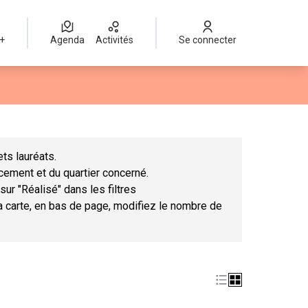
 +
Agenda
Activités
Se connecter
Leaflet
|
©
OpenStreetMap
contributors
mme des points de carte. L'élément peut être utilisé avec un lect
ts lauréats.
ncement et du quartier concerné.
sur "Réalisé" dans les filtres
la carte, en bas de page, modifiez le nombre de