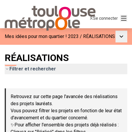
Menu
Se connecter
Menu p
Mes idées pour mon quartier ! 2023
/
RÉALISATIONS
RÉALISATIONS
Filtrer et rechercher
Passer la carte
Leaflet
|
©
OpenStreetMap
contributors
L'élément suivant est une carte qui présente les éléments de c
+
Retrouvez sur cette page l'avancée des réalisations
−
des projets lauréats.
Vous pouvez filtrer les projets en fonction de leur état
d'avancement et du quartier concerné.
✨Pour afficher l'ensemble des projets déjà réalisés :
Cliquez sur "Réalisé" dans les filtres