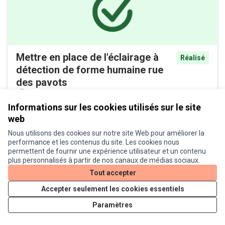
Mettre en place de l'éclairage à
Réalisé
détection de forme humaine rue
des pavots
Proposition officielle
0
Informations sur les cookies utilisés sur le site
web
Nous utilisons des cookies sur notre site Web pour améliorer la
performance et les contenus du site. Les cookies nous
permettent de fournir une expérience utilisateur et un contenu
plus personnalisés à partir de nos canaux de médias sociaux.
Tout accepter
Accepter seulement les cookies essentiels
Installer des racks à vélos devant
Réalisé
les commerces de la route d'Agde
Paramètres
Proposition officielle
0