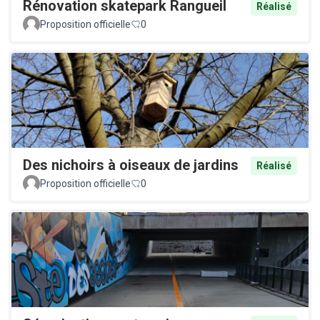
Rénovation skatepark Rangueil
Réalisé
Proposition officielle
0
Des nichoirs à oiseaux de jardins
Réalisé
Proposition officielle
0