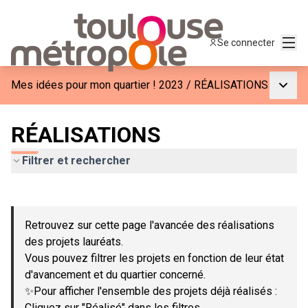
Menu
Se connecter
Menu p
Mes idées pour mon quartier ! 2023
/
RÉALISATIONS
RÉALISATIONS
Filtrer et rechercher
Passer la carte
Leaflet
|
©
OpenStreetMap
contributors
L'élément suivant est une carte qui présente les éléments de c
+
Retrouvez sur cette page l'avancée des réalisations
−
des projets lauréats.
Vous pouvez filtrer les projets en fonction de leur état
d'avancement et du quartier concerné.
✨Pour afficher l'ensemble des projets déjà réalisés :
Cliquez sur "Réalisé" dans les filtres