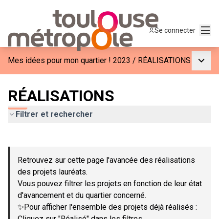
Menu
Se connecter
Menu p
Mes idées pour mon quartier ! 2023
/
RÉALISATIONS
RÉALISATIONS
Filtrer et rechercher
Passer la carte
Leaflet
|
©
OpenStreetMap
contributors
L'élément suivant est une carte qui présente les éléments de c
+
Retrouvez sur cette page l'avancée des réalisations
−
des projets lauréats.
Vous pouvez filtrer les projets en fonction de leur état
d'avancement et du quartier concerné.
✨Pour afficher l'ensemble des projets déjà réalisés :
Cliquez sur "Réalisé" dans les filtres