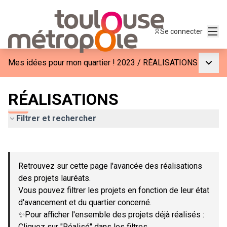
Menu
Se connecter
Menu p
Mes idées pour mon quartier ! 2023
/
RÉALISATIONS
RÉALISATIONS
Filtrer et rechercher
Passer la carte
Leaflet
|
©
OpenStreetMap
contributors
L'élément suivant est une carte qui présente les éléments de c
+
Retrouvez sur cette page l'avancée des réalisations
−
des projets lauréats.
Vous pouvez filtrer les projets en fonction de leur état
d'avancement et du quartier concerné.
✨Pour afficher l'ensemble des projets déjà réalisés :
Cliquez sur "Réalisé" dans les filtres