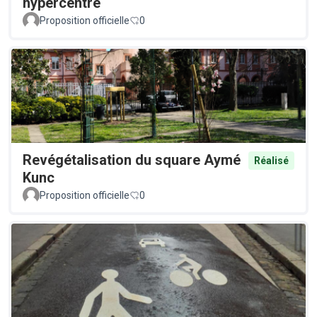
hypercentre
Proposition officielle
0
Revégétalisation du square Aymé
Réalisé
Kunc
Proposition officielle
0