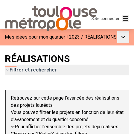
Menu
Se connecter
Menu p
Mes idées pour mon quartier ! 2023
/
RÉALISATIONS
RÉALISATIONS
Filtrer et rechercher
Passer la carte
Leaflet
|
©
OpenStreetMap
contributors
L'élément suivant est une carte qui présente les éléments de c
+
Retrouvez sur cette page l'avancée des réalisations
−
des projets lauréats.
Vous pouvez filtrer les projets en fonction de leur état
d'avancement et du quartier concerné.
✨Pour afficher l'ensemble des projets déjà réalisés :
Cliquez sur "Réalisé" dans les filtres