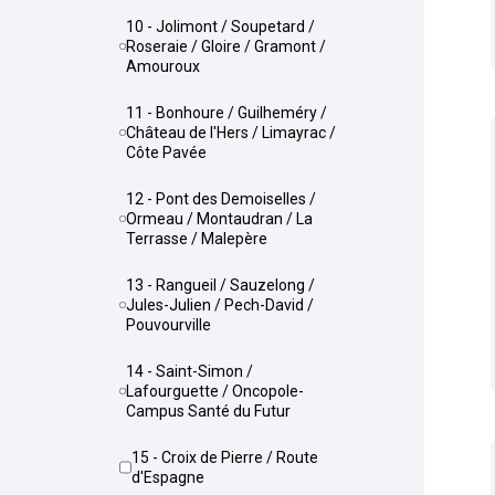
10 - Jolimont / Soupetard /
Roseraie / Gloire / Gramont /
Amouroux
11 - Bonhoure / Guilheméry /
Château de l'Hers / Limayrac /
Côte Pavée
12 - Pont des Demoiselles /
Ormeau / Montaudran / La
Terrasse / Malepère
13 - Rangueil / Sauzelong /
Jules-Julien / Pech-David /
Pouvourville
14 - Saint-Simon /
Lafourguette / Oncopole-
Campus Santé du Futur
15 - Croix de Pierre / Route
d'Espagne