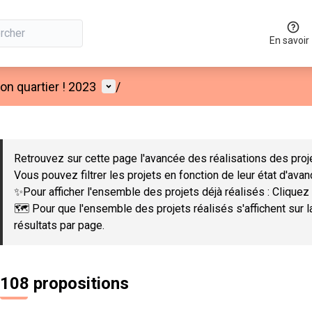
En savoir
Menu utilisateur
n quartier ! 2023
/
 la carte
 suivant est une carte qui présente les éléments de cette page co
Retrouvez sur cette page l'avancée des réalisations des proje
Vous pouvez filtrer les projets en fonction de leur état d'ava
✨Pour afficher l'ensemble des projets déjà réalisés : Cliquez 
🗺️ Pour que l'ensemble des projets réalisés s'affichent sur 
résultats par page.
108 propositions