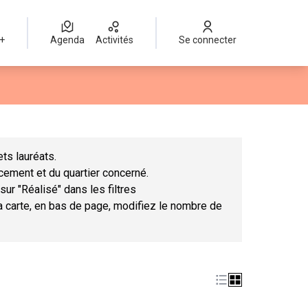
 +
Agenda
Activités
Se connecter
Leaflet
|
©
OpenStreetMap
contributors
mme des points de carte. L'élément peut être utilisé avec un lect
ts lauréats.
ncement et du quartier concerné.
sur "Réalisé" dans les filtres
la carte, en bas de page, modifiez le nombre de