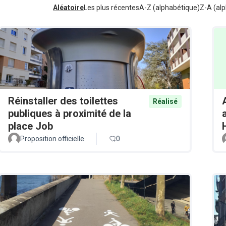
Aléatoire
Les plus récentes
A-Z (alphabétique)
Z-A (alp
Réinstaller des toilettes
Réalisé
publiques à proximité de la
place Job
Proposition officielle
0