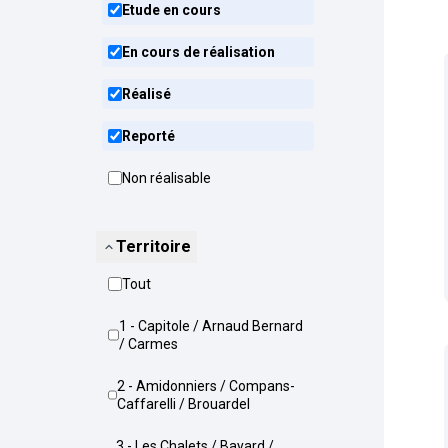
Etude en cours
En cours de réalisation
Réalisé
Reporté
Non réalisable
Territoire
Tout
1 - Capitole / Arnaud Bernard
/ Carmes
2 - Amidonniers / Compans-
Caffarelli / Brouardel
3 - Les Chalets / Bayard /