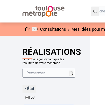
Accueil
Menu principal
/
Consultations
/
Mes idées pour mo
Passer
L'élément
+
−
RÉALISATIONS
Filtrez de façon dynamique les
résultats de votre recherche.
État
Tout