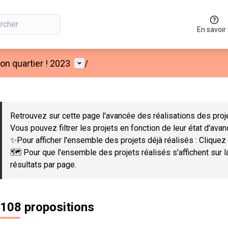
En savoir
Menu utilisateur
n quartier ! 2023
/
 la carte
 suivant est une carte qui présente les éléments de cette page co
Retrouvez sur cette page l'avancée des réalisations des proje
Vous pouvez filtrer les projets en fonction de leur état d'ava
✨Pour afficher l'ensemble des projets déjà réalisés : Cliquez 
🗺️ Pour que l'ensemble des projets réalisés s'affichent sur 
résultats par page.
108 propositions