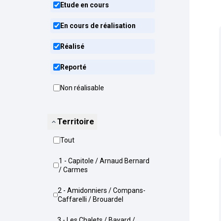
Etude en cours
En cours de réalisation
Réalisé
Reporté
Non réalisable
Territoire
Tout
1 - Capitole / Arnaud Bernard
/ Carmes
2 - Amidonniers / Compans-
Caffarelli / Brouardel
3 - Les Chalets / Bayard /