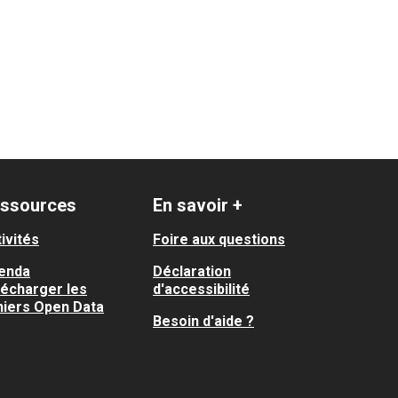
ssources
En savoir +
ivités
Foire aux questions
enda
Déclaration
lécharger les
d'accessibilité
hiers Open Data
Besoin d'aide ?