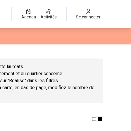
 +
Agenda
Activités
Se connecter
Leaflet
|
©
OpenStreetMap
contributors
mme des points de carte. L'élément peut être utilisé avec un lect
ts lauréats.
ncement et du quartier concerné.
sur "Réalisé" dans les filtres
la carte, en bas de page, modifiez le nombre de