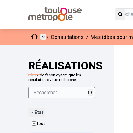
Accueil
Menu principal
/
Consultations
/
Mes idées pour mo
Passer
L'élément
+
−
RÉALISATIONS
Filtrez de façon dynamique les
résultats de votre recherche.
État
Tout