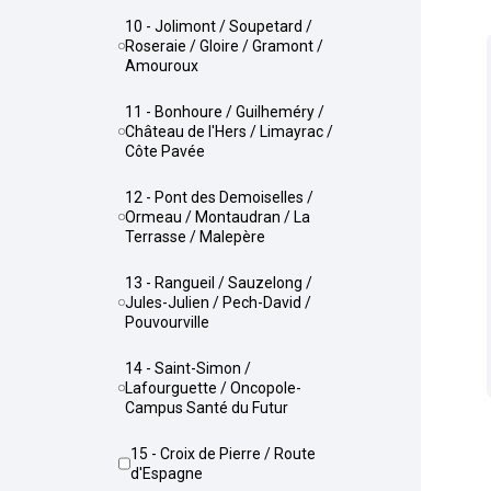
10 - Jolimont / Soupetard /
Roseraie / Gloire / Gramont /
Amouroux
11 - Bonhoure / Guilheméry /
Château de l'Hers / Limayrac /
Côte Pavée
12 - Pont des Demoiselles /
Ormeau / Montaudran / La
Terrasse / Malepère
13 - Rangueil / Sauzelong /
Jules-Julien / Pech-David /
Pouvourville
14 - Saint-Simon /
Lafourguette / Oncopole-
Campus Santé du Futur
15 - Croix de Pierre / Route
d'Espagne