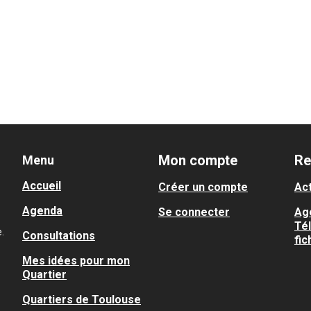
Mon compte
Re
Menu
Accueil
Créer un compte
Act
Agenda
Se connecter
Ag
Té
.
Consultations
fic
Mes idées pour mon
Quartier
Quartiers de Toulouse