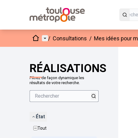
Accueil
Menu principal
/
Consultations
/
Mes idées pour mo
Passer
L'élément
+
−
RÉALISATIONS
Filtrez de façon dynamique les
résultats de votre recherche.
État
Tout