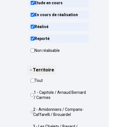
Etude en cours
En cours de réalisation
Réalisé
Reporté
Non réalisable
Territoire
Tout
1 - Capitole / Arnaud Bernard
/ Carmes
2 - Amidonniers / Compans-
Caffarelli / Brouardel
3 - Les Chalets / Bayard /