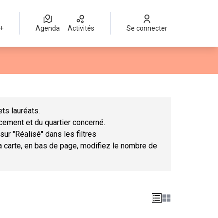
 +
Agenda
Activités
Se connecter
Leaflet
|
©
OpenStreetMap
contributors
mme des points de carte. L'élément peut être utilisé avec un lect
ts lauréats.
ncement et du quartier concerné.
sur "Réalisé" dans les filtres
la carte, en bas de page, modifiez le nombre de