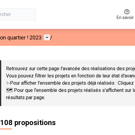
En savoir
Menu utilisateur
n quartier ! 2023
/
 la carte
 suivant est une carte qui présente les éléments de cette page co
Retrouvez sur cette page l'avancée des réalisations des proje
Vous pouvez filtrer les projets en fonction de leur état d'ava
✨Pour afficher l'ensemble des projets déjà réalisés : Cliquez 
🗺️ Pour que l'ensemble des projets réalisés s'affichent sur 
résultats par page.
108 propositions