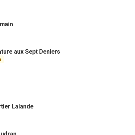
omain
ature aux Sept Deniers
n
tier Lalande
audran