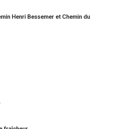
hemin Henri Bessemer et Chemin du
s
de fraîcheur