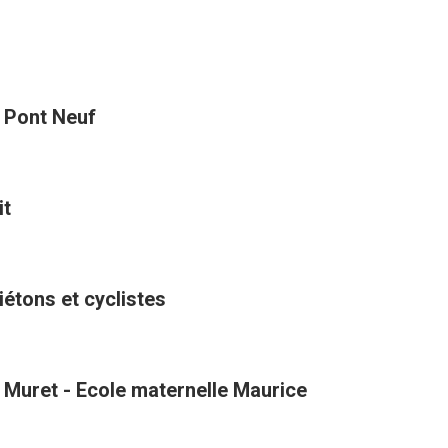
t Pont Neuf
it
étons et cyclistes
 Muret - Ecole maternelle Maurice