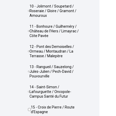
10 - Jolimont / Soupetard /
Roseraie / Gloire / Gramont /
Amouroux
11 - Bonhoure / Guilheméry /
Château de l'Hers / Limayrac /
Côte Pavée
12 - Pont des Demoiselles /
Ormeau / Montaudran / La
Terrasse / Malepère
13 - Rangueil / Sauzelong /
Jules-Julien / Pech-David /
Pouvourville
14 - Saint-Simon /
Lafourguette / Oncopole-
Campus Santé du Futur
15 - Croix de Pierre / Route
d'Espagne