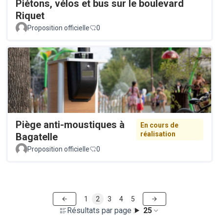
Piétons, vélos et bus sur le boulevard
Riquet
Proposition officielle
0
Piège anti-moustiques à
En cours de
réalisation
Bagatelle
Proposition officielle
0
1
2
3
4
5
Résultats par page :
25