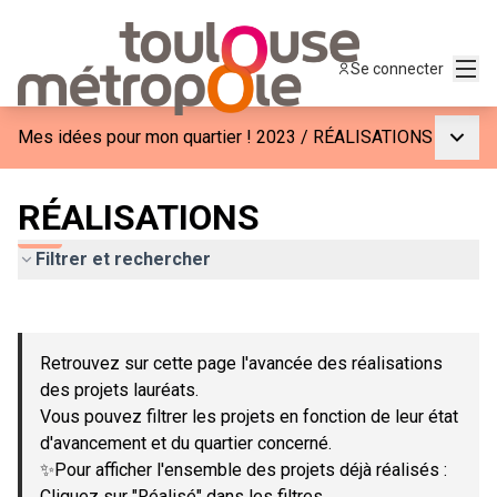
Menu
Se connecter
Menu p
Mes idées pour mon quartier ! 2023
/
RÉALISATIONS
RÉALISATIONS
Filtrer et rechercher
Passer la carte
Leaflet
|
©
OpenStreetMap
contributors
L'élément suivant est une carte qui présente les éléments de c
+
Retrouvez sur cette page l'avancée des réalisations
−
des projets lauréats.
Vous pouvez filtrer les projets en fonction de leur état
d'avancement et du quartier concerné.
✨Pour afficher l'ensemble des projets déjà réalisés :
Cliquez sur "Réalisé" dans les filtres