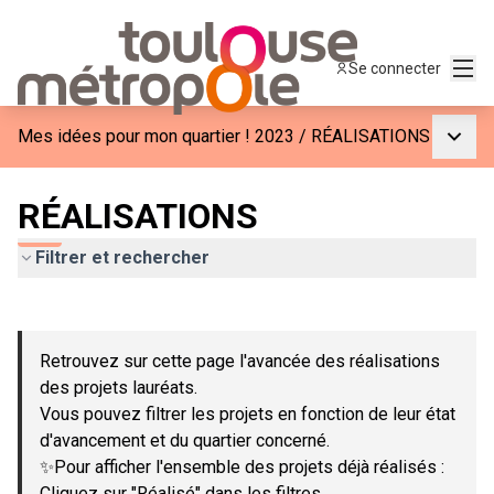
Menu
Se connecter
Menu p
Mes idées pour mon quartier ! 2023
/
RÉALISATIONS
RÉALISATIONS
Filtrer et rechercher
Passer la carte
Leaflet
|
©
OpenStreetMap
contributors
L'élément suivant est une carte qui présente les éléments de c
+
Retrouvez sur cette page l'avancée des réalisations
−
des projets lauréats.
Vous pouvez filtrer les projets en fonction de leur état
d'avancement et du quartier concerné.
✨Pour afficher l'ensemble des projets déjà réalisés :
Cliquez sur "Réalisé" dans les filtres