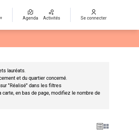
 +
Agenda
Activités
Se connecter
Leaflet
|
©
OpenStreetMap
contributors
mme des points de carte. L'élément peut être utilisé avec un lect
ts lauréats.
ncement et du quartier concerné.
sur "Réalisé" dans les filtres
la carte, en bas de page, modifiez le nombre de