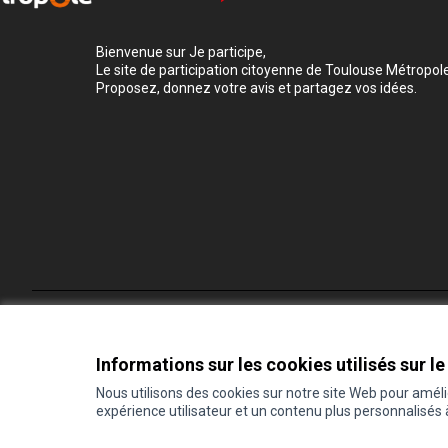
Bienvenue sur Je participe,
Le site de participation citoyenne de Toulouse Métropole
Proposez, donnez votre avis et partagez vos idées.
Conditions d'utilisation
Paramètres des cookies
Informations sur les cookies utilisés sur le
Nous utilisons des cookies sur notre site Web pour amél
expérience utilisateur et un contenu plus personnalisés
(Lien externe)
Site réalisé grâce au
logiciel libre Decidim
.