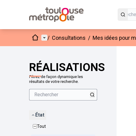
Accueil
Menu principal
/
Consultations
/
Mes idées pour mo
Passer
L'élément
+
−
RÉALISATIONS
Filtrez de façon dynamique les
résultats de votre recherche.
État
Tout