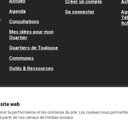
Accueil
Créer un compte
Act
Agenda
Se connecter
Ag
Té
.
Consultations
fic
Mes idées pour mon
Quartier
Quartiers de Toulouse
Communes
Outils & Ressources
 site web
iorer la performance et les contenus du site. Les cookies nous permette
 à partir de nos canaux de médias sociaux.