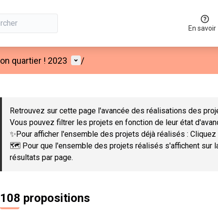
En savoir
Menu utilisateur
n quartier ! 2023
/
 la carte
 suivant est une carte qui présente les éléments de cette page co
Retrouvez sur cette page l'avancée des réalisations des proje
Vous pouvez filtrer les projets en fonction de leur état d'ava
✨Pour afficher l'ensemble des projets déjà réalisés : Cliquez 
🗺️ Pour que l'ensemble des projets réalisés s'affichent sur 
résultats par page.
108 propositions