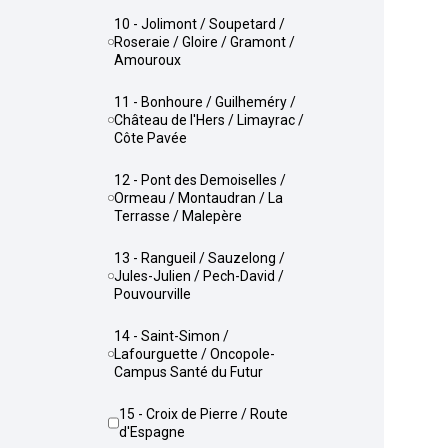
10 - Jolimont / Soupetard /
Roseraie / Gloire / Gramont /
Amouroux
11 - Bonhoure / Guilheméry /
Château de l'Hers / Limayrac /
Côte Pavée
12 - Pont des Demoiselles /
Ormeau / Montaudran / La
Terrasse / Malepère
13 - Rangueil / Sauzelong /
Jules-Julien / Pech-David /
Pouvourville
14 - Saint-Simon /
Lafourguette / Oncopole-
Campus Santé du Futur
15 - Croix de Pierre / Route
d'Espagne