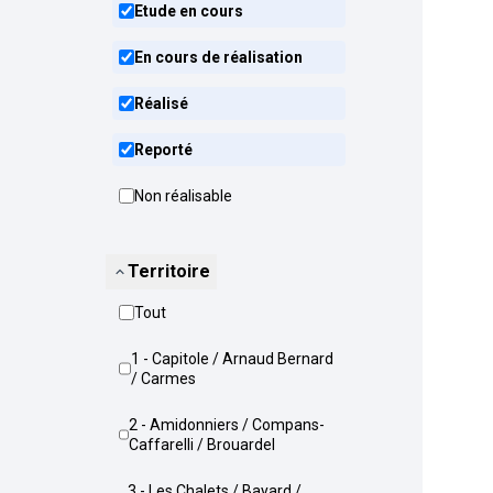
Etude en cours
En cours de réalisation
Réalisé
Reporté
Non réalisable
Territoire
Tout
1 - Capitole / Arnaud Bernard
/ Carmes
2 - Amidonniers / Compans-
Caffarelli / Brouardel
3 - Les Chalets / Bayard /