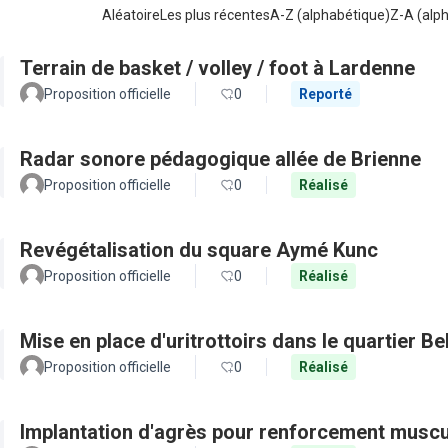
Aléatoire
Les plus récentes
A-Z (alphabétique)
Z-A (alp
Terrain de basket / volley / foot à Lardenne
Proposition officielle
0
Reporté
Radar sonore pédagogique allée de Brienne
Proposition officielle
0
Réalisé
Revégétalisation du square Aymé Kunc
Proposition officielle
0
Réalisé
Mise en place d'uritrottoirs dans le quartier Be
Proposition officielle
0
Réalisé
Implantation d'agrès pour renforcement muscu