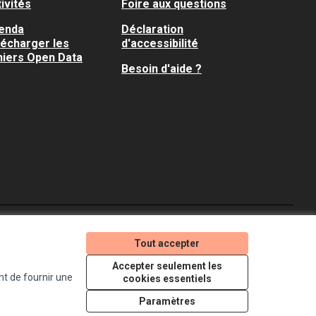
ivités
Foire aux questions
enda
Déclaration
lécharger les
d'accessibilité
hiers Open Data
Besoin d'aide ?
Je participe ! sur X
Je participe ! sur Faceboo
Je participe ! sur In
Tout accepter
(Lien externe)
(Lien externe)
(Lien externe)
Accepter seulement les
nt de fournir une
cookies essentiels
Licence Creative Comm
(Lien externe)
Paramètres