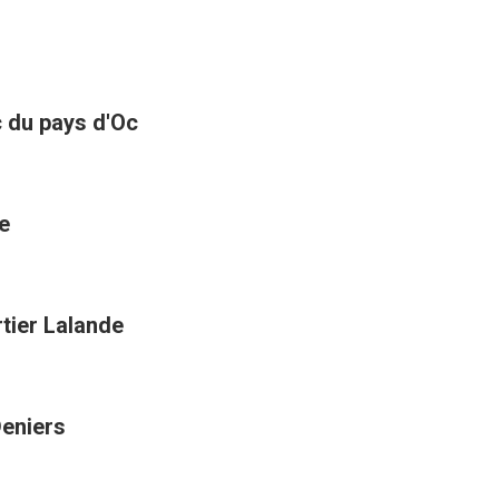
ic du pays d'Oc
e
tier Lalande
Deniers