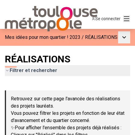
Menu
Se connecter
Menu p
Mes idées pour mon quartier ! 2023
/
RÉALISATIONS
RÉALISATIONS
Filtrer et rechercher
Passer la carte
Leaflet
|
©
OpenStreetMap
contributors
L'élément suivant est une carte qui présente les éléments de c
+
Retrouvez sur cette page l'avancée des réalisations
−
des projets lauréats.
Vous pouvez filtrer les projets en fonction de leur état
d'avancement et du quartier concerné.
✨Pour afficher l'ensemble des projets déjà réalisés :
Cliquez sur "Réalisé" dans les filtres