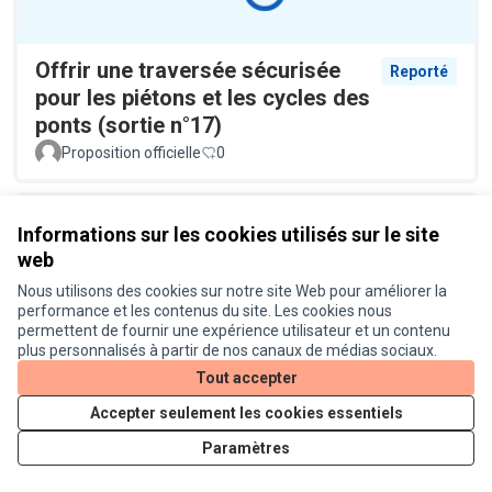
Offrir une traversée sécurisée
Reporté
pour les piétons et les cycles des
ponts (sortie n°17)
Proposition officielle
0
Informations sur les cookies utilisés sur le site
web
Nous utilisons des cookies sur notre site Web pour améliorer la
performance et les contenus du site. Les cookies nous
permettent de fournir une expérience utilisateur et un contenu
plus personnalisés à partir de nos canaux de médias sociaux.
Plus de racks à vélo à la
Réalisé
Tout accepter
bibliothèque Cabanis
Accepter seulement les cookies essentiels
Proposition officielle
0
Paramètres