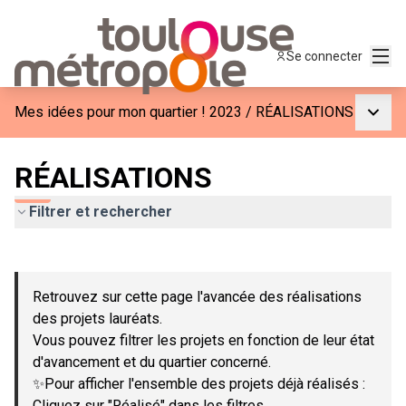
Menu
Se connecter
Menu p
Mes idées pour mon quartier ! 2023
/
RÉALISATIONS
RÉALISATIONS
Filtrer et rechercher
Passer la carte
Leaflet
|
©
OpenStreetMap
contributors
L'élément suivant est une carte qui présente les éléments de c
+
Retrouvez sur cette page l'avancée des réalisations
−
des projets lauréats.
Vous pouvez filtrer les projets en fonction de leur état
d'avancement et du quartier concerné.
✨Pour afficher l'ensemble des projets déjà réalisés :
Cliquez sur "Réalisé" dans les filtres