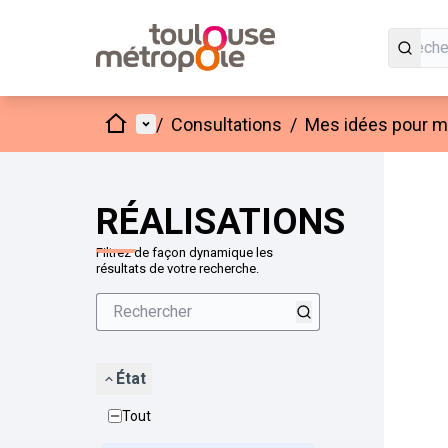
Accueil
Menu principal
/
Consultations
/
Mes idées pour mo
Passer
L'élément
+
−
RÉALISATIONS
Filtrez de façon dynamique les
résultats de votre recherche.
État
Tout