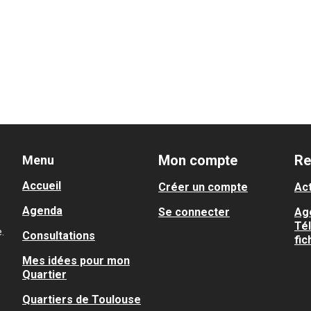
Mon compte
Re
Menu
Accueil
Créer un compte
Act
Agenda
Se connecter
Ag
Té
.
Consultations
fic
Mes idées pour mon
Quartier
Quartiers de Toulouse