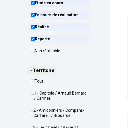
Etude en cours
En cours de réalisation
Réalisé
Reporté
Non réalisable
Territoire
Tout
1 - Capitole / Arnaud Bernard
/ Carmes
2 - Amidonniers / Compans-
Caffarelli / Brouardel
3 - Les Chalets / Bayard /