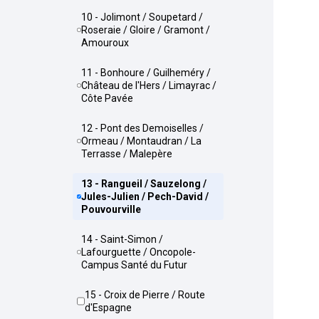
10 - Jolimont / Soupetard /
Roseraie / Gloire / Gramont /
Amouroux
11 - Bonhoure / Guilheméry /
Château de l'Hers / Limayrac /
Côte Pavée
12 - Pont des Demoiselles /
Ormeau / Montaudran / La
Terrasse / Malepère
13 - Rangueil / Sauzelong /
Jules-Julien / Pech-David /
Pouvourville
14 - Saint-Simon /
Lafourguette / Oncopole-
Campus Santé du Futur
15 - Croix de Pierre / Route
d'Espagne