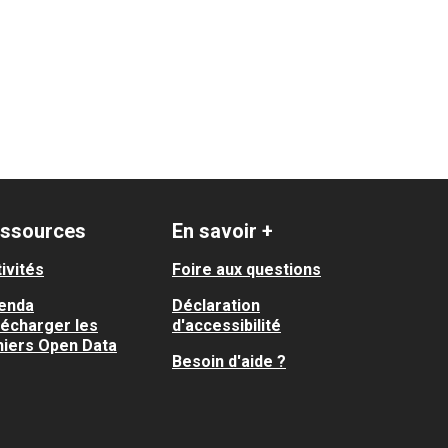
ssources
En savoir +
ivités
Foire aux questions
enda
Déclaration
lécharger les
d'accessibilité
hiers Open Data
Besoin d'aide ?