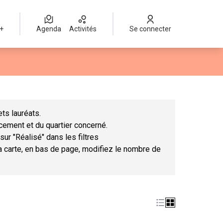
 +
Agenda
Activités
Se connecter
Leaflet
|
©
OpenStreetMap
contributors
mme des points de carte. L'élément peut être utilisé avec un lect
ts lauréats.
ncement et du quartier concerné.
sur "Réalisé" dans les filtres
la carte, en bas de page, modifiez le nombre de