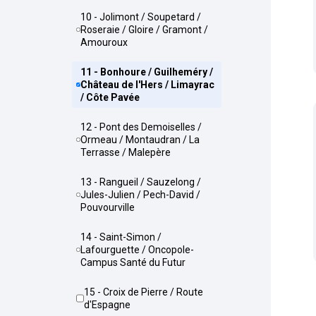
10 - Jolimont / Soupetard /
Roseraie / Gloire / Gramont /
Amouroux
11 - Bonhoure / Guilheméry /
Château de l'Hers / Limayrac
/ Côte Pavée
12 - Pont des Demoiselles /
Ormeau / Montaudran / La
Terrasse / Malepère
13 - Rangueil / Sauzelong /
Jules-Julien / Pech-David /
Pouvourville
14 - Saint-Simon /
Lafourguette / Oncopole-
Campus Santé du Futur
15 - Croix de Pierre / Route
d'Espagne