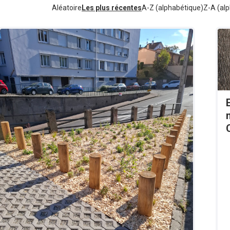
Aléatoire
Les plus récentes
A-Z (alphabétique)
Z-A (alp