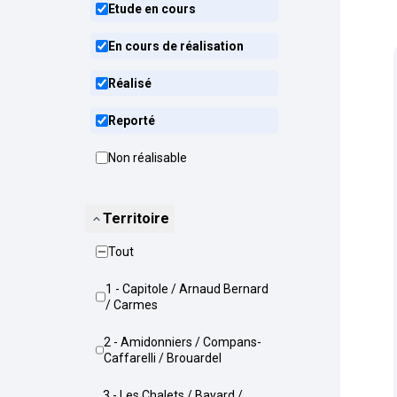
Etude en cours
En cours de réalisation
Réalisé
Reporté
Non réalisable
Territoire
Tout
1 - Capitole / Arnaud Bernard
/ Carmes
2 - Amidonniers / Compans-
Caffarelli / Brouardel
3 - Les Chalets / Bayard /