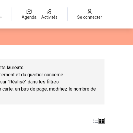
 +
Agenda
Activités
Se connecter
Leaflet
|
©
OpenStreetMap
contributors
mme des points de carte. L'élément peut être utilisé avec un lect
ts lauréats.
ncement et du quartier concerné.
sur "Réalisé" dans les filtres
la carte, en bas de page, modifiez le nombre de