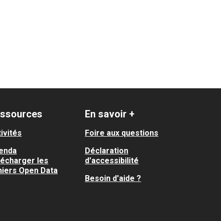
ssources
En savoir +
ivités
Foire aux questions
enda
Déclaration
lécharger les
d'accessibilité
hiers Open Data
Besoin d'aide ?