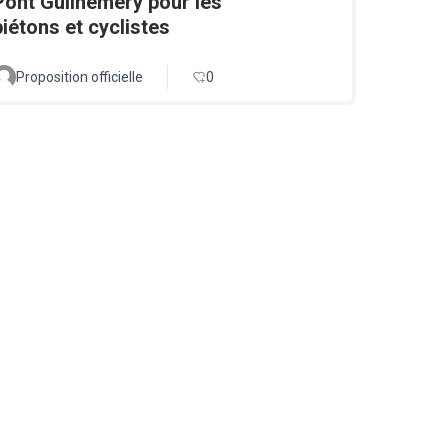
Pont Guilheméry pour les
piétons et cyclistes
Proposition officielle
0