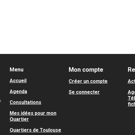
Mon compte
Re
Menu
Accueil
Créer un compte
Act
Agenda
Se connecter
Ag
Té
.
Consultations
fic
Mes idées pour mon
Quartier
Quartiers de Toulouse