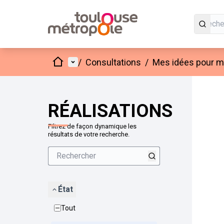
Accueil
Menu principal
/
Consultations
/
Mes idées pour mo
Passer
L'élément
+
−
RÉALISATIONS
Filtrez de façon dynamique les
résultats de votre recherche.
État
Tout