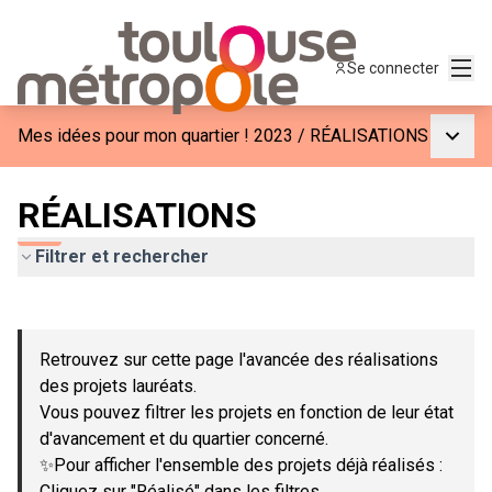
Menu
Se connecter
Menu p
Mes idées pour mon quartier ! 2023
/
RÉALISATIONS
RÉALISATIONS
Filtrer et rechercher
Passer la carte
Leaflet
|
©
OpenStreetMap
contributors
L'élément suivant est une carte qui présente les éléments de c
+
Retrouvez sur cette page l'avancée des réalisations
−
des projets lauréats.
Vous pouvez filtrer les projets en fonction de leur état
d'avancement et du quartier concerné.
✨Pour afficher l'ensemble des projets déjà réalisés :
Cliquez sur "Réalisé" dans les filtres