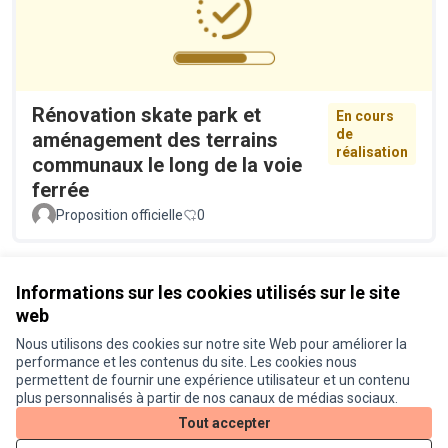
Rénovation skate park et
En cours
de
aménagement des terrains
réalisation
communaux le long de la voie
ferrée
Proposition officielle
0
Voir toutes les propositions retirées
Informations sur les cookies utilisés sur le site
web
Nous utilisons des cookies sur notre site Web pour améliorer la
Conditions d'utilisation
performance et les contenus du site. Les cookies nous
Paramètres des cookies
permettent de fournir une expérience utilisateur et un contenu
Je participe ! sur X
Je participe ! sur Facebook
Je participe ! sur Instagram
plus personnalisés à partir de nos canaux de médias sociaux.
(Lien externe)
(Lien externe)
(Lien externe)
Tout accepter