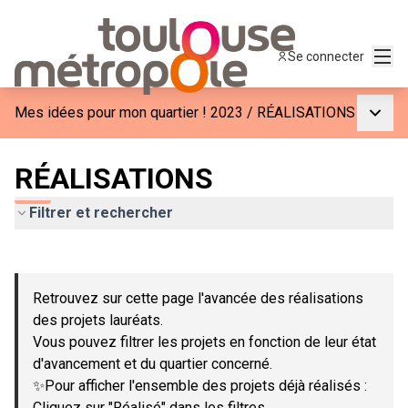
Menu
Se connecter
Menu p
Mes idées pour mon quartier ! 2023
/
RÉALISATIONS
RÉALISATIONS
Filtrer et rechercher
Passer la carte
Leaflet
|
©
OpenStreetMap
contributors
L'élément suivant est une carte qui présente les éléments de c
+
Retrouvez sur cette page l'avancée des réalisations
−
des projets lauréats.
Vous pouvez filtrer les projets en fonction de leur état
d'avancement et du quartier concerné.
✨Pour afficher l'ensemble des projets déjà réalisés :
Cliquez sur "Réalisé" dans les filtres