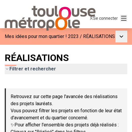
Menu
Se connecter
Menu p
Mes idées pour mon quartier ! 2023
/
RÉALISATIONS
RÉALISATIONS
Filtrer et rechercher
Passer la carte
Leaflet
|
©
OpenStreetMap
contributors
L'élément suivant est une carte qui présente les éléments de c
+
Retrouvez sur cette page l'avancée des réalisations
−
des projets lauréats.
Vous pouvez filtrer les projets en fonction de leur état
d'avancement et du quartier concerné.
✨Pour afficher l'ensemble des projets déjà réalisés :
Cliquez sur "Réalisé" dans les filtres