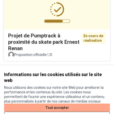
Projet de Pumptrack à
En cours de
réalisation
proximité du skate park Ernest
Renan
Proposition officielle
0
Voir toutes les propositions retirées
Informations sur les cookies utilisés sur le site
web
Nous utilisons des cookies sur notre site Web pour améliorer la
Conditions d'utilisation
performance et les contenus du site. Les cookies nous
Paramètres des cookies
permettent de fournir une expérience utilisateur et un contenu
Je participe ! sur X
Je participe ! sur Facebook
Je participe ! sur Instagram
plus personnalisés à partir de nos canaux de médias sociaux.
(Lien externe)
(Lien externe)
(Lien externe)
Tout accepter