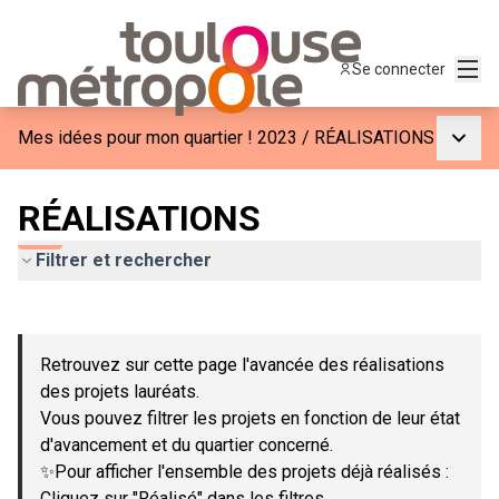
Menu
Se connecter
Menu p
Mes idées pour mon quartier ! 2023
/
RÉALISATIONS
RÉALISATIONS
Filtrer et rechercher
Passer la carte
Leaflet
|
©
OpenStreetMap
contributors
L'élément suivant est une carte qui présente les éléments de c
+
Retrouvez sur cette page l'avancée des réalisations
−
des projets lauréats.
Vous pouvez filtrer les projets en fonction de leur état
d'avancement et du quartier concerné.
✨Pour afficher l'ensemble des projets déjà réalisés :
Cliquez sur "Réalisé" dans les filtres