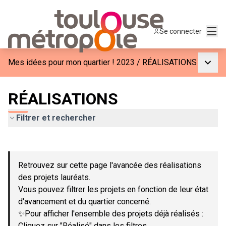
Menu
Se connecter
Menu p
Mes idées pour mon quartier ! 2023
/
RÉALISATIONS
RÉALISATIONS
Filtrer et rechercher
Passer la carte
Leaflet
|
©
OpenStreetMap
contributors
L'élément suivant est une carte qui présente les éléments de c
+
Retrouvez sur cette page l'avancée des réalisations
−
des projets lauréats.
Vous pouvez filtrer les projets en fonction de leur état
d'avancement et du quartier concerné.
✨Pour afficher l'ensemble des projets déjà réalisés :
Cliquez sur "Réalisé" dans les filtres