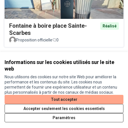
Fontaine à boire place Sainte-
Réalisé
Scarbes
Proposition officielle
0
Voir toutes les propositions retirées
Informations sur les cookies utilisés sur le site
web
Nous utilisons des cookies sur notre site Web pour améliorer la
Conditions d'utilisation
performance et les contenus du site. Les cookies nous
Paramètres des cookies
permettent de fournir une expérience utilisateur et un contenu
Je participe ! sur X
Je participe ! sur Facebook
Je participe ! sur Instagram
plus personnalisés à partir de nos canaux de médias sociaux.
(Lien externe)
(Lien externe)
(Lien externe)
Tout accepter
Accepter seulement les cookies essentiels
Licence Cre
(Lien extern
Paramètres
(Lien externe)
Site réalisé grâce au
logiciel libre Decidim
.
(Lien externe)