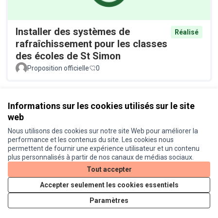
Installer des systèmes de
Réalisé
rafraîchissement pour les classes
des écoles de St Simon
Proposition officielle
0
Voir toutes les propositions retirées
Informations sur les cookies utilisés sur le site
web
Nous utilisons des cookies sur notre site Web pour améliorer la
Conditions d'utilisation
performance et les contenus du site. Les cookies nous
Paramètres des cookies
permettent de fournir une expérience utilisateur et un contenu
Je participe ! sur X
Je participe ! sur Facebook
Je participe ! sur Instagram
plus personnalisés à partir de nos canaux de médias sociaux.
(Lien externe)
(Lien externe)
(Lien externe)
Tout accepter
Accepter seulement les cookies essentiels
Licence Cre
(Lien extern
Paramètres
(Lien externe)
Site réalisé grâce au
logiciel libre Decidim
.
(Lien externe)