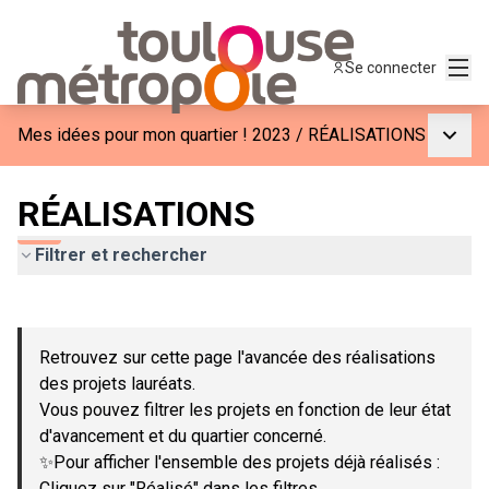
Menu
Se connecter
Menu p
Mes idées pour mon quartier ! 2023
/
RÉALISATIONS
RÉALISATIONS
Filtrer et rechercher
Passer la carte
Leaflet
|
©
OpenStreetMap
contributors
L'élément suivant est une carte qui présente les éléments de c
+
Retrouvez sur cette page l'avancée des réalisations
−
des projets lauréats.
Vous pouvez filtrer les projets en fonction de leur état
d'avancement et du quartier concerné.
✨Pour afficher l'ensemble des projets déjà réalisés :
Cliquez sur "Réalisé" dans les filtres