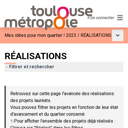
Menu
Se connecter
Menu p
Mes idées pour mon quartier ! 2023
/
RÉALISATIONS
RÉALISATIONS
Filtrer et rechercher
Passer la carte
Leaflet
|
©
OpenStreetMap
contributors
L'élément suivant est une carte qui présente les éléments de c
+
Retrouvez sur cette page l'avancée des réalisations
−
des projets lauréats.
Vous pouvez filtrer les projets en fonction de leur état
d'avancement et du quartier concerné.
✨Pour afficher l'ensemble des projets déjà réalisés :
Cliquez sur "Réalisé" dans les filtres