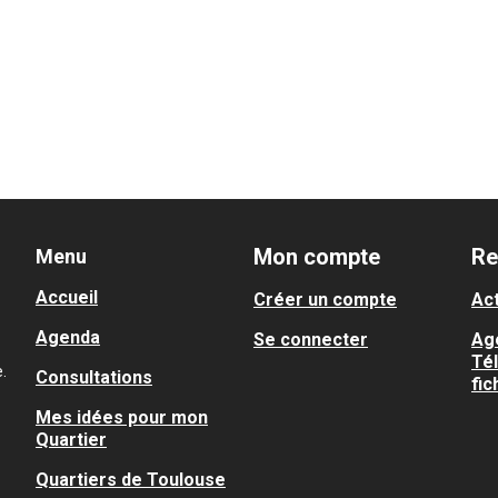
Mon compte
Re
Menu
Accueil
Créer un compte
Act
Agenda
Se connecter
Ag
Té
.
Consultations
fic
Mes idées pour mon
Quartier
Quartiers de Toulouse