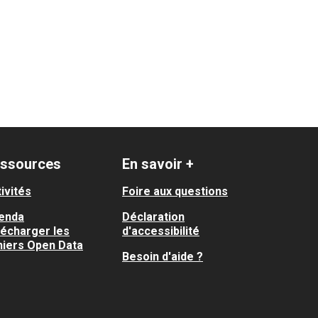
ssources
En savoir +
ivités
Foire aux questions
enda
Déclaration
lécharger les
d'accessibilité
hiers Open Data
Besoin d'aide ?