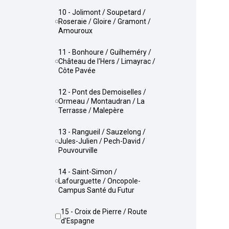
10 - Jolimont / Soupetard /
Roseraie / Gloire / Gramont /
Amouroux
11 - Bonhoure / Guilheméry /
Château de l'Hers / Limayrac /
Côte Pavée
12 - Pont des Demoiselles /
Ormeau / Montaudran / La
Terrasse / Malepère
13 - Rangueil / Sauzelong /
Jules-Julien / Pech-David /
Pouvourville
14 - Saint-Simon /
Lafourguette / Oncopole-
Campus Santé du Futur
15 - Croix de Pierre / Route
d'Espagne