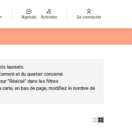
 +
Agenda
Activités
Se connecter
Leaflet
|
©
OpenStreetMap
contributors
mme des points de carte. L'élément peut être utilisé avec un lect
ts lauréats.
ncement et du quartier concerné.
sur "Réalisé" dans les filtres
la carte, en bas de page, modifiez le nombre de