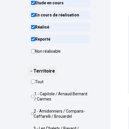
Etude en cours
En cours de réalisation
Réalisé
Reporté
Non réalisable
Territoire
Tout
1 - Capitole / Arnaud Bernard
/ Carmes
2 - Amidonniers / Compans-
Caffarelli / Brouardel
3 - Les Chalets / Bayard /