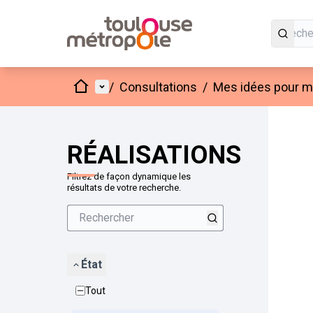
Accueil
Menu principal
/
Consultations
/
Mes idées pour mo
Passer
L'élément
+
−
RÉALISATIONS
Filtrez de façon dynamique les
résultats de votre recherche.
État
Tout