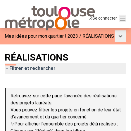
Menu
Se connecter
Menu p
Mes idées pour mon quartier ! 2023
/
RÉALISATIONS
RÉALISATIONS
Filtrer et rechercher
Passer la carte
Leaflet
|
©
OpenStreetMap
contributors
L'élément suivant est une carte qui présente les éléments de c
+
Retrouvez sur cette page l'avancée des réalisations
−
des projets lauréats.
Vous pouvez filtrer les projets en fonction de leur état
d'avancement et du quartier concerné.
✨Pour afficher l'ensemble des projets déjà réalisés :
Cliquez sur "Réalisé" dans les filtres