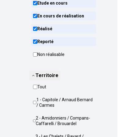
Etude en cours
En cours de réalisation
Réalisé
Reporté
Non réalisable
Territoire
Tout
1 - Capitole / Arnaud Bernard
/ Carmes
2 - Amidonniers / Compans-
Caffarelli / Brouardel
3 - Les Chalets / Bayard /