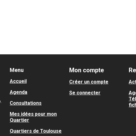
Mon compte
Re
Menu
Accueil
Créer un compte
Act
Agenda
Se connecter
Ag
Té
.
Consultations
fic
Mes idées pour mon
Quartier
Quartiers de Toulouse