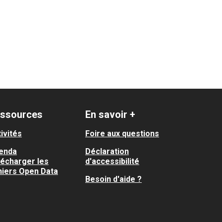
ssources
En savoir +
ivités
Foire aux questions
enda
Déclaration
lécharger les
d'accessibilité
hiers Open Data
Besoin d'aide ?