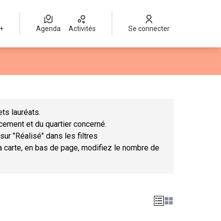
 +
Agenda
Activités
Se connecter
Leaflet
|
©
OpenStreetMap
contributors
mme des points de carte. L'élément peut être utilisé avec un lect
ts lauréats.
ncement et du quartier concerné.
sur "Réalisé" dans les filtres
la carte, en bas de page, modifiez le nombre de