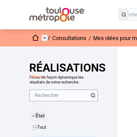
Accueil
Menu principal
/
Consultations
/
Mes idées pour mo
Passer
L'élément
+
−
RÉALISATIONS
Filtrez de façon dynamique les
résultats de votre recherche.
État
Tout