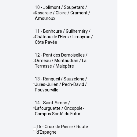
10 - Jolimont / Soupetard /
Roseraie / Gloire / Gramont /
Amouroux
11 - Bonhoure / Guilheméry /
Château de l'Hers / Limayrac /
Côte Pavée
12 - Pont des Demoiselles /
Ormeau / Montaudran / La
Terrasse / Malepère
13 - Rangueil / Sauzelong /
Jules-Julien / Pech-David /
Pouvourville
14 - Saint-Simon /
Lafourguette / Oncopole-
Campus Santé du Futur
15 - Croix de Pierre / Route
d'Espagne