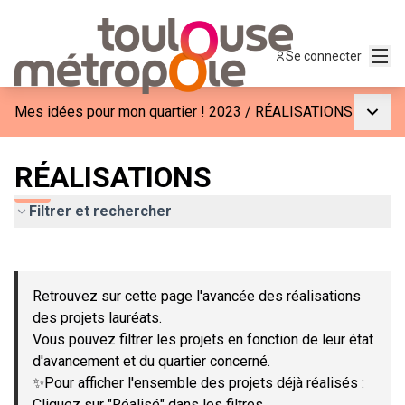
Menu
Se connecter
Menu p
Mes idées pour mon quartier ! 2023
/
RÉALISATIONS
RÉALISATIONS
Filtrer et rechercher
Passer la carte
Leaflet
|
©
OpenStreetMap
contributors
L'élément suivant est une carte qui présente les éléments de c
+
Retrouvez sur cette page l'avancée des réalisations
−
des projets lauréats.
Vous pouvez filtrer les projets en fonction de leur état
d'avancement et du quartier concerné.
✨Pour afficher l'ensemble des projets déjà réalisés :
Cliquez sur "Réalisé" dans les filtres